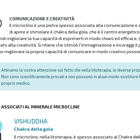
COMUNICAZIONE E CREATIVITÀ
Il microclino è una pietra spesso associata alla comunicazione e all
di aprire e stimolare il chakra della gola, che è il centro energet
indi migliorare la tua capacità di esprimerti in modo chiaro ed efficace
to alla creatività. Si ritiene che stimoli l'immaginazione e incoraggi il
o migliorare la propria capacità di comunicare in modo creativo posson
Attiriamo la vostra attenzione sul fatto che nella litoterapia, le diverse pr
Non sono scientificamente provati e non possono in alcun modo sostituire l
proprio medico.
A ASSOCIATI AL MINERALE MICROCLINE
VISHUDDHA
Chakra della gola
Il microclino, nella litoterapia, è spesso associato al Chakra 