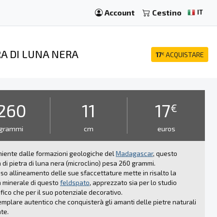
Account
Cestino
IT
RA DI LUNA NERA
17
ACQUISTARE
€
i
260
11
17
€
grammi
cm
euros
iente dalle formazioni geologiche del
Madagascar
, questo
 di pietra di luna nera (microclino) pesa 260 grammi.
ciso allineamento delle sue sfaccettature mette in risalto la
 minerale di questo
feldspato
, apprezzato sia per lo studio
ifico che per il suo potenziale decorativo.
mplare autentico che conquisterà gli amanti delle pietre naturali
ate.