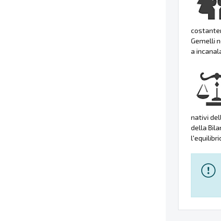
costante
Gemelli n
a incanal
nativi de
della Bila
l'equilibr