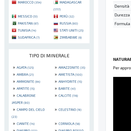
MAROCCO
MADAGASCAR
(354)
Densità
(1717)
Durezza
MESSICO
PERÙ
(51)
(32)
Formula
PAKISTAN
RUSSIA
(67)
(80)
TUNISIA
STATI UNITI
(14)
(25)
SUDAFRICA
ZIMBABWE
(7)
(6)
TIPO DI MINERALE
NATURAE
»
»
Per appro
AGATA
AMAZZONITE
(125)
(35)
»
»
AMBRA
AMETISTA
(21)
(100)
»
»
AMMONITE
ANHYDRITE
(64)
(15)
»
»
APATITE
BARITE
(15)
(41)
»
»
CALABRONE
CALCITE
(116)
JASPER
(80)
»
»
CAMPO DEL CIELO
CELESTINO
(19)
(23)
»
»
CIANITE
CORNIOLA
(14)
(56)
»
»
DIASPRO
DIASPRO ROSSO
(172)