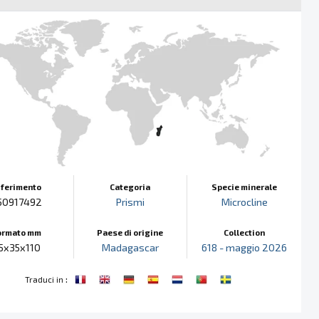
iferimento
Categoria
Specie minerale
50917492
Prismi
Microcline
ormato mm
Paese di origine
Collection
5x35x110
Madagascar
618 - maggio 2026
:
Traduci in