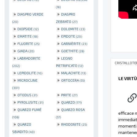
(19)
»
»
DIASPRO VERDE
DIASPRO
ZEBRATO
(20)
(27)
»
»
DIOPSIDE
DOLOMITE
(12)
(23)
»
»
EMATITE
EPIDOTE
(18)
(20)
»
»
FLUORITE
GARNIÈRITE
(25)
(23)
»
»
GIADA
GOETHITE
(20)
(26)
»
»
LABRADORITE
LEGNO
CRISTALLOTE
PIETRIFICATO
(202)
(12)
»
»
LEPIDOLITE
MALACHITE
(10)
(13)
LE VIRT
»
»
MICROCLINE
ORTOCERA
(55)
(301)
»
»
OTODUS
PIRITE
(31)
(27)
»
»
PYROLUSITE
QUARZO
(31)
(171)
»
»
QUARZO FUMÉ
QUARZO ROSA
efficace 
(106)
(57)
immediato
»
»
QUARZO
RHODONITE
(25)
momenti d
SBIADITO
mantenere
(40)