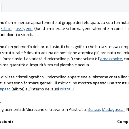
lino è un minerale appartenente al gruppo dei feldspati. La sua formu
,
silicio
e
ossigeno
. Questo minerale si forma generalmente in condizio
anodioriti o sieniti.
lino è un polimorfo dell'ortoclasio, il che significa che ha la stessa c
a strutturale è dovuta ad una disposizione atomica più ordinata nel mi
ll'ortoclasio. La varietà di microclino più conosciuta è l'
amazzonite
, c
ssime quantità di impurità, tra cui piombo e acqua.
di vista cristallografico il microclino appartiene al sistema cristallino t
iti e possono formare gemelli. Il microclino mostra spesso una struttur
dspato
(albite) all'interno dei suoi
cristalli
.
:
li giacimenti di Microcline si trovano in Australia,
Brasile
,
Madagascar
, 
azioni
:
Compo