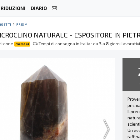
RIDUZIONI
DIARIO
GGETTI
PRISMI
ICROCLINO NATURALE - ESPOSITORE IN PIET
dizione
.
Tempi di consegna in Italia : da
3
a
8
giorni lavorativ
domani
Proven
prisma
Il pre
natura
scient
Un ese
raffin