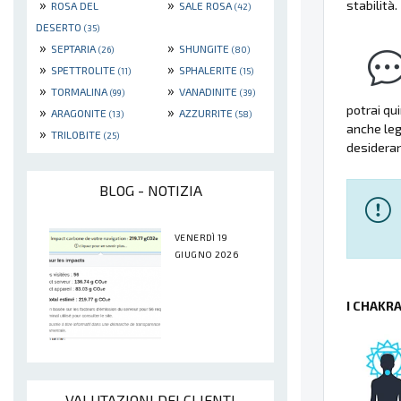
»
»
stabilità.
ROSA DEL
SALE ROSA
(42)
DESERTO
(35)
»
»
SEPTARIA
SHUNGITE
(26)
(80)
»
»
SPETTROLITE
SPHALERITE
(11)
(15)
»
»
TORMALINA
VANADINITE
(99)
(39)
potrai qu
»
»
ARAGONITE
AZZURRITE
(13)
(58)
anche lega
»
TRILOBITE
(25)
desideran
BLOG - NOTIZIA
VENERDÌ 19
GIUGNO 2026
I CHAKR
VALUTAZIONI DEI CLIENTI