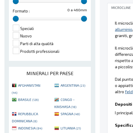
MICROCLINE
0 a 460mm
Formato :
Il microc
Speciali
alluminio
graniti, gr
Nuovo
Parti di alta qualità
Il microc
Prodotti professionali
differenz
rispetto a
a piccoli
MINERALI PER PAESE
Dal punto 
o appiatt
AFGHANISTAN
ARGENTINA
(23)
altro
fel
(44)
BRASILE
CONGO -
(129)
Depositi 
KINSHASA
(18)
I principa
REPUBBLICA
SPAGNA
(48)
DOMINICANA
(8)
Specific
INDONESIA
LITUANIA
(84)
(21)