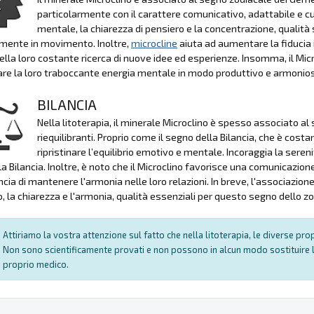
particolarmente con il carattere comunicativo, adattabile e cu
mentale, la chiarezza di pensiero e la concentrazione, qualit
mente in movimento. Inoltre,
microcline
aiuta ad aumentare la fiducia i
ella loro costante ricerca di nuove idee ed esperienze. Insomma, il Micr
are la loro traboccante energia mentale in modo produttivo e armonio
BILANCIA
Nella litoterapia, il minerale Microclino è spesso associato al
riequilibranti. Proprio come il segno della Bilancia, che è costan
ripristinare l’equilibrio emotivo e mentale. Incoraggia la seren
lla Bilancia. Inoltre, è noto che il Microclino favorisce una comunicazi
ncia di mantenere l'armonia nelle loro relazioni. In breve, l'associazione
io, la chiarezza e l'armonia, qualità essenziali per questo segno dello z
Attiriamo la vostra attenzione sul fatto che nella litoterapia, le diverse pr
Non sono scientificamente provati e non possono in alcun modo sostituire l
proprio medico.