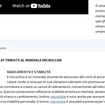
Il can
minera
esempla
specif
minera
umano 
RAPIA
Ù ATTRIBUITE AL MINERALE MICROCLINE
RADICAMENTO E STABILITÀ
Il microclino è un minerale altamente associato alle virtù di ancor
colore verde, è nota per le sue vibrazioni calmanti che promuovon
nel contribuire a creare un senso di radicamento, consentendo all'indivi
. Questa connessione rafforza la stabilità emotiva e mentale, aiutando
i stress o cambiamento. Inoltre,
microcline
è noto anche per aumentare
 la stabilità personale. In breve,
microcline
è una pietra preziosa per c