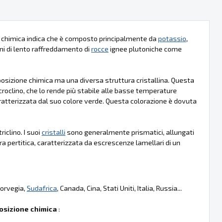
la chimica indica che è composto principalmente da
potassio
,
ni di lento raffreddamento di
rocce
ignee plutoniche come
omposizione chimica ma una diversa struttura cristallina. Questa
croclino, che lo rende più stabile alle basse temperature
aratterizzata dal suo colore verde. Questa colorazione è dovuta
riclino. I suoi
cristalli
sono generalmente prismatici, allungati
a pertitica, caratterizzata da escrescenze lamellari di un
Norvegia,
Sudafrica
, Canada, Cina, Stati Uniti, Italia, Russia...
sizione chimica
: