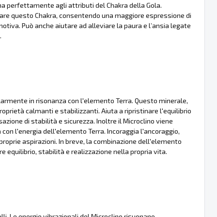
na perfettamente agli attributi del Chakra della Gola.
ciare questo Chakra, consentendo una maggiore espressione di
otiva. Può anche aiutare ad alleviare la paura e l’ansia legate
.
colarmente in risonanza con l'elemento Terra. Questo minerale,
rietà calmanti e stabilizzanti. Aiuta a ripristinare l'equilibrio
one di stabilità e sicurezza. Inoltre il Microclino viene
a con l'energia dell'elemento Terra. Incoraggia l'ancoraggio,
roprie aspirazioni. In breve, la combinazione dell'elemento
 equilibrio, stabilità e realizzazione nella propria vita.
li. Le energie vibrazionali del Microclino risuonano