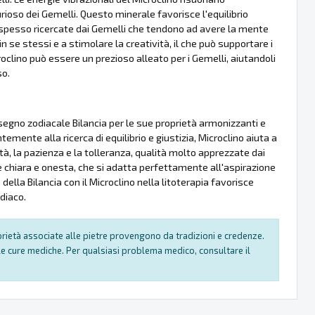
rioso dei Gemelli. Questo minerale favorisce l'equilibrio
à spesso ricercate dai Gemelli che tendono ad avere la mente
n se stessi e a stimolare la creatività, il che può supportare i
oclino può essere un prezioso alleato per i Gemelli, aiutandoli
so.
 segno zodiacale Bilancia per le sue proprietà armonizzanti e
temente alla ricerca di equilibrio e giustizia, Microclino aiuta a
ità, la pazienza e la tolleranza, qualità molto apprezzate dai
one chiara e onesta, che si adatta perfettamente all'aspirazione
 della Bilancia con il Microclino nella litoterapia favorisce
odiaco.
oprietà associate alle pietre provengono da tradizioni e credenze.
e cure mediche. Per qualsiasi problema medico, consultare il