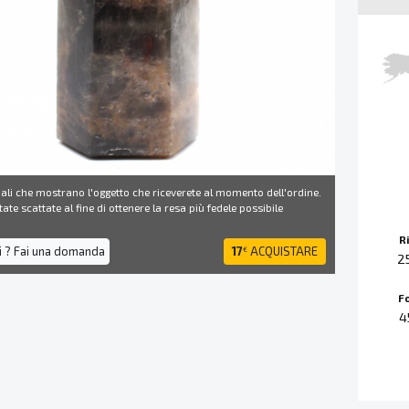
ali che mostrano l'oggetto che riceverete al momento dell'ordine.
ate scattate al fine di ottenere la resa più fedele possibile
R
i ? Fai una domanda
17
ACQUISTARE
€
2
F
4