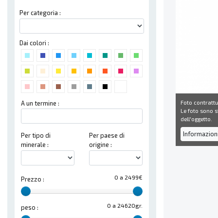
Per categoria :
Dai colori :
Foto contrattu
A un termine :
Le foto sono st
dell'oggetto.
Informazion
Per tipo di
Per paese di
minerale :
origine :
0 a 2499€
Prezzo :
0 a 24620gr.
peso :