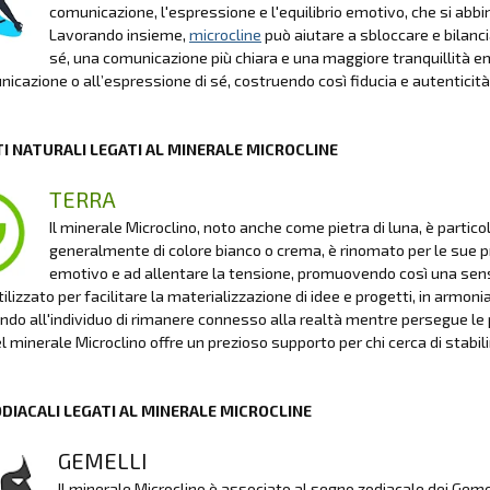
comunicazione, l'espressione e l'equilibrio emotivo, che si abbi
Lavorando insieme,
microcline
può aiutare a sbloccare e bilan
sé, una comunicazione più chiara e una maggiore tranquillità em
nicazione o all’espressione di sé, costruendo così fiducia e autenticità
I NATURALI LEGATI AL MINERALE MICROCLINE
TERRA
Il minerale Microclino, noto anche come pietra di luna, è parti
generalmente di colore bianco o crema, è rinomato per le sue prop
emotivo e ad allentare la tensione, promuovendo così una sensazi
ilizzato per facilitare la materializzazione di idee e progetti, in armoni
do all'individuo di rimanere connesso alla realtà mentre persegue le p
l minerale Microclino offre un prezioso supporto per chi cerca di stabilire
ODIACALI LEGATI AL MINERALE MICROCLINE
GEMELLI
Il minerale Microclino è associato al segno zodiacale dei Gemel