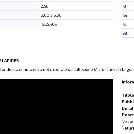
2.56
O
6.00 à 6.50
Si
KAlSi
O
K
3
8
Al
 LAPIDES
fondire la conoscenza del minerale da collezione Microcline con la gen
Infor
Titol
Pubbli
Durat
Descr
Microc
Natura)