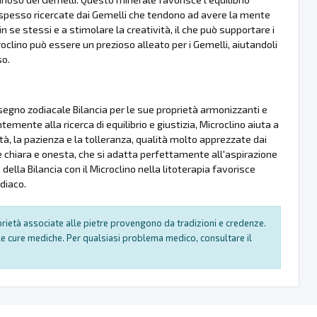
à spesso ricercate dai Gemelli che tendono ad avere la mente
n se stessi e a stimolare la creatività, il che può supportare i
oclino può essere un prezioso alleato per i Gemelli, aiutandoli
so.
 segno zodiacale Bilancia per le sue proprietà armonizzanti e
temente alla ricerca di equilibrio e giustizia, Microclino aiuta a
ità, la pazienza e la tolleranza, qualità molto apprezzate dai
one chiara e onesta, che si adatta perfettamente all'aspirazione
 della Bilancia con il Microclino nella litoterapia favorisce
odiaco.
oprietà associate alle pietre provengono da tradizioni e credenze.
e cure mediche. Per qualsiasi problema medico, consultare il