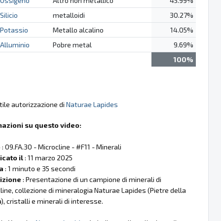
Ossigeno
Altro non metallico
45.99%
Silicio
metalloidi
30.27%
Potassio
Metallo alcalino
14.05%
Alluminio
Pobre metal
9.69%
100%
tile autorizzazione di
Naturae Lapides
mazioni su questo video:
o
: 09.FA.30 - Microcline - #F11 - Minerali
cato il
: 11 marzo 2025
a
: 1 minuto e 35 secondi
izione
: Presentazione di un campione di minerali di
line, collezione di mineralogia Naturae Lapides (Pietre della
, cristalli e minerali di interesse.