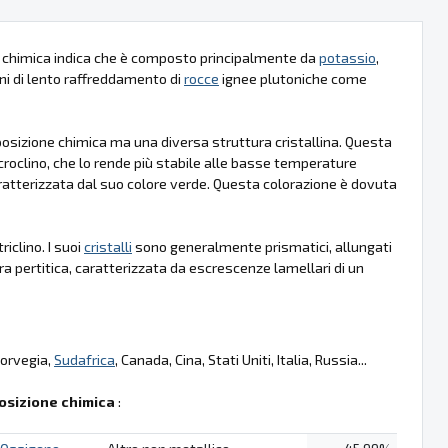
la chimica indica che è composto principalmente da
potassio
,
ni di lento raffreddamento di
rocce
ignee plutoniche come
omposizione chimica ma una diversa struttura cristallina. Questa
croclino, che lo rende più stabile alle basse temperature
aratterizzata dal suo colore verde. Questa colorazione è dovuta
riclino. I suoi
cristalli
sono generalmente prismatici, allungati
a pertitica, caratterizzata da escrescenze lamellari di un
Norvegia,
Sudafrica
, Canada, Cina, Stati Uniti, Italia, Russia...
sizione chimica
: