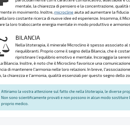
mentale, la chiarezza di pensiero e la concentrazione, qualit
mente in movimento. Inoltre,
microcline
aiuta ad aumentare la fiducia i
ella loro costante ricerca di nuove idee ed esperienze. Insomma, il Micr
are la loro traboccante energia mentale in modo produttivo e armonio
BILANCIA
Nella litoterapia, il minerale Microclino è spesso associato al
riequilibranti. Proprio come il segno della Bilancia, che è costan
ripristinare l’equilibrio emotivo e mentale. Incoraggia la seren
lla Bilancia. Inoltre, è noto che il Microclino favorisce una comunicazi
ncia di mantenere l'armonia nelle loro relazioni. In breve, l'associazione
io, la chiarezza e l'armonia, qualità essenziali per questo segno dello z
Attiriamo la vostra attenzione sul fatto che nella litoterapia, le diverse pr
Non sono scientificamente provati e non possono in alcun modo sostituire l
proprio medico.