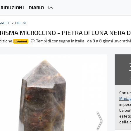
RIDUZIONI
DIARIO
GGETTI
PRISMI
RISMA MICROCLINO - PIETRA DI LUNA NERA
dizione
.
Tempi di consegna in Italia : da
3
a
8
giorni lavorativ
domani
Con un
Madag
impecc
La pie
esteti
delle 