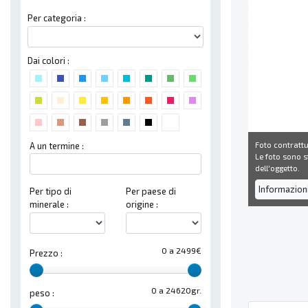
Per categoria :
Dai colori :
Foto contrattu
A un termine :
Le foto sono st
dell'oggetto.
Informazion
Per tipo di
Per paese di
minerale :
origine :
0 a 2499€
Prezzo :
0 a 24620gr.
peso :