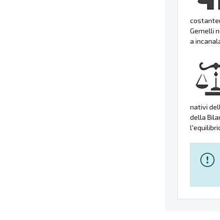
costante
Gemelli n
a incanal
nativi de
della Bila
l'equilibr