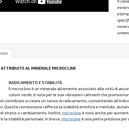
Il can
minera
esempla
specif
minera
umano 
RAPIA
Ù ATTRIBUITE AL MINERALE MICROCLINE
RADICAMENTO E STABILITÀ
Il microclino è un minerale altamente associato alle virtù di ancor
colore verde, è nota per le sue vibrazioni calmanti che promuovon
nel contribuire a creare un senso di radicamento, consentendo all'indivi
. Questa connessione rafforza la stabilità emotiva e mentale, aiutando
i stress o cambiamento. Inoltre,
microcline
è noto anche per aumentare
 la stabilità personale. In breve,
microcline
è una pietra preziosa per c