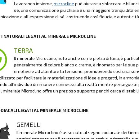
Lavorando insieme,
microcline
può aiutare a sbloccare e bilan
sé, una comunicazione più chiara e una maggiore tranquillità em
nicazione o all’espressione di sé, costruendo così fiducia e autenticità
I NATURALI LEGATI AL MINERALE MICROCLINE
TERRA
Il minerale Microclino, noto anche come pietra di luna, è parti
generalmente di colore bianco o crema, è rinomato per le sue prop
emotivo e ad allentare la tensione, promuovendo così una sensazi
ilizzato per facilitare la materializzazione di idee e progetti, in armoni
do all'individuo di rimanere connesso alla realtà mentre persegue le p
l minerale Microclino offre un prezioso supporto per chi cerca di stabilire
ODIACALI LEGATI AL MINERALE MICROCLINE
GEMELLI
Il minerale Microclino è associato al segno zodiacale dei Gemel
particolarmente con il carattere comunicativo, adattabile e cu