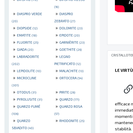
(19)
»
»
DIASPRO VERDE
DIASPRO
ZEBRATO
(20)
(27)
»
»
DIOPSIDE
DOLOMITE
(12)
(23)
»
»
EMATITE
EPIDOTE
(18)
(20)
»
»
FLUORITE
GARNIÈRITE
(25)
(23)
»
»
GIADA
GOETHITE
(20)
(26)
CRISTALLOTE
»
»
LABRADORITE
LEGNO
PIETRIFICATO
(202)
(12)
»
»
LE VIRT
LEPIDOLITE
MALACHITE
(10)
(13)
»
»
MICROCLINE
ORTOCERA
(54)
(301)
»
»
OTODUS
PIRITE
(31)
(26)
»
»
PYROLUSITE
QUARZO
(31)
(171)
efficace 
»
»
QUARZO FUMÉ
QUARZO ROSA
immediato
(106)
(57)
momenti d
»
»
QUARZO
RHODONITE
(25)
mantenere
SBIADITO
(40)
stabilità.