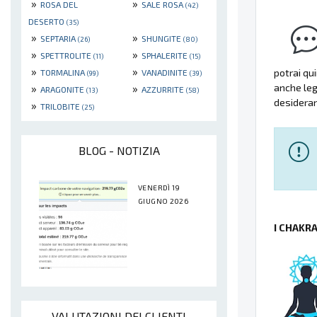
»
»
ROSA DEL
SALE ROSA
(42)
DESERTO
(35)
»
»
SEPTARIA
SHUNGITE
(26)
(80)
»
»
SPETTROLITE
SPHALERITE
(11)
(15)
»
»
potrai qu
TORMALINA
VANADINITE
(99)
(39)
»
»
anche lega
ARAGONITE
AZZURRITE
(13)
(58)
desideran
»
TRILOBITE
(25)
BLOG - NOTIZIA
VENERDÌ 19
GIUGNO 2026
I CHAKR
VALUTAZIONI DEI CLIENTI