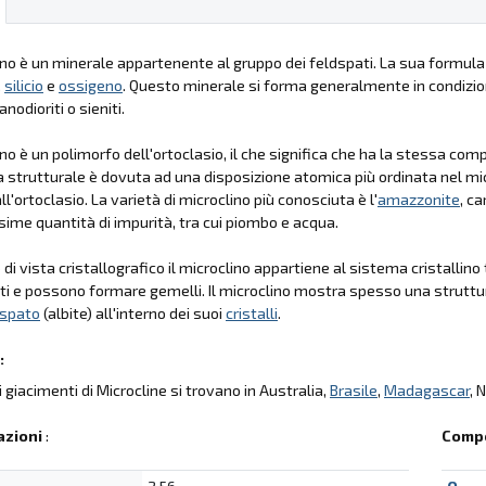
lino è un minerale appartenente al gruppo dei feldspati. La sua formu
,
silicio
e
ossigeno
. Questo minerale si forma generalmente in condizio
anodioriti o sieniti.
lino è un polimorfo dell'ortoclasio, il che significa che ha la stessa c
a strutturale è dovuta ad una disposizione atomica più ordinata nel mi
ll'ortoclasio. La varietà di microclino più conosciuta è l'
amazzonite
, c
ssime quantità di impurità, tra cui piombo e acqua.
di vista cristallografico il microclino appartiene al sistema cristallino t
iti e possono formare gemelli. Il microclino mostra spesso una struttur
dspato
(albite) all'interno dei suoi
cristalli
.
:
li giacimenti di Microcline si trovano in Australia,
Brasile
,
Madagascar
, 
azioni
:
Compo