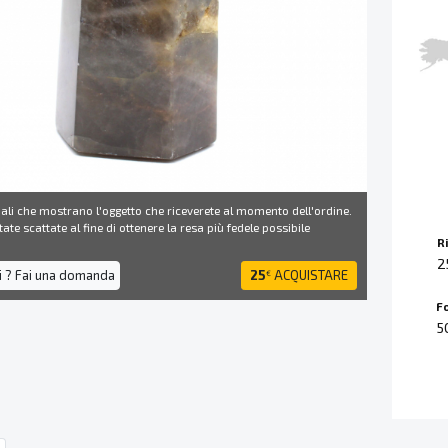
ali che mostrano l'oggetto che riceverete al momento dell'ordine.
ate scattate al fine di ottenere la resa più fedele possibile
R
2
i ? Fai una domanda
25
ACQUISTARE
€
F
5