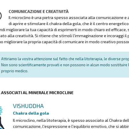
COMUNICAZIONE E CREATIVITÀ
Il microclino è una pietra spesso associata alla comunicazione e all
di aprire e stimolare il chakra della gola, che è il centro energet
indi migliorare la tua capacità di esprimerti in modo chiaro ed efficace
to alla creatività. Si ritiene che stimoli l'immaginazione e incoraggi il
o migliorare la propria capacità di comunicare in modo creativo posson
Attiriamo la vostra attenzione sul fatto che nella litoterapia, le diverse pr
Non sono scientificamente provati e non possono in alcun modo sostituire l
proprio medico.
A ASSOCIATI AL MINERALE MICROCLINE
VISHUDDHA
Chakra della gola
Il microclino, nella litoterapia, è spesso associato al Chakra 
comunicazione, l'espressione e l'equilibrio emotivo, che si abbi