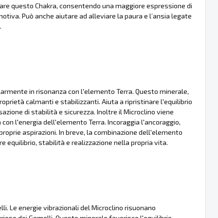
ciare questo Chakra, consentendo una maggiore espressione di
otiva. Può anche aiutare ad alleviare la paura e l’ansia legate
.
colarmente in risonanza con l'elemento Terra. Questo minerale,
rietà calmanti e stabilizzanti. Aiuta a ripristinare l'equilibrio
one di stabilità e sicurezza. Inoltre il Microclino viene
a con l'energia dell'elemento Terra. Incoraggia l'ancoraggio,
roprie aspirazioni. In breve, la combinazione dell'elemento
 equilibrio, stabilità e realizzazione nella propria vita.
li. Le energie vibrazionali del Microclino risuonano
rioso dei Gemelli. Questo minerale favorisce l'equilibrio