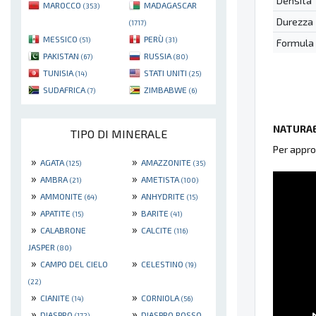
Densità
MAROCCO
MADAGASCAR
(353)
Durezza
(1717)
MESSICO
PERÙ
(51)
(31)
Formula
PAKISTAN
RUSSIA
(67)
(80)
TUNISIA
STATI UNITI
(14)
(25)
SUDAFRICA
ZIMBABWE
(7)
(6)
NATURAE
TIPO DI MINERALE
Per appro
»
»
AGATA
AMAZZONITE
(125)
(35)
»
»
AMBRA
AMETISTA
(21)
(100)
»
»
AMMONITE
ANHYDRITE
(64)
(15)
»
»
APATITE
BARITE
(15)
(41)
»
»
CALABRONE
CALCITE
(116)
JASPER
(80)
»
»
CAMPO DEL CIELO
CELESTINO
(19)
(22)
»
»
CIANITE
CORNIOLA
(14)
(56)
»
»
DIASPRO
DIASPRO ROSSO
(172)