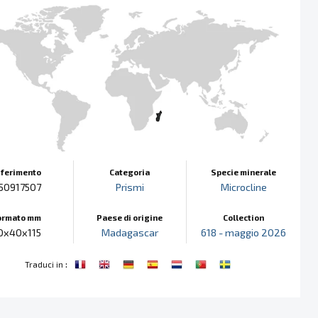
iferimento
Categoria
Specie minerale
50917507
Prismi
Microcline
ormato mm
Paese di origine
Collection
0x40x115
Madagascar
618 - maggio 2026
:
Traduci in