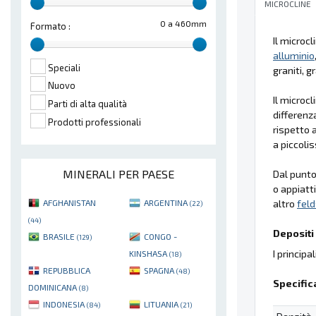
MICROCLINE
0 a 460mm
Formato :
Il microc
alluminio
Speciali
graniti, gr
Nuovo
Il microc
Parti di alta qualità
differenz
Prodotti professionali
rispetto a
a piccoli
MINERALI PER PAESE
Dal punto 
o appiatt
altro
fel
AFGHANISTAN
ARGENTINA
(22)
(44)
Depositi 
BRASILE
CONGO -
(129)
I principa
KINSHASA
(18)
REPUBBLICA
SPAGNA
(48)
Specific
DOMINICANA
(8)
INDONESIA
LITUANIA
(84)
(21)