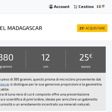
Account
Cestino
IT
 DEL MADAGASCAR
25
ACQUISTARE
€
i
380
12
25
€
grammi
cm
euros
 peso di 380 grammi, questo prisma di microclino proveniente dal
ascar
si distingue per le sue generose proporzioni e la geometria
abile.
tra di luna nera di cui è composto offre una presentazione
ca e scientifica di prim'ordine, ideale per arricchire un gabinetto
curiosità o un arredamento incentrato sui minerali naturali.