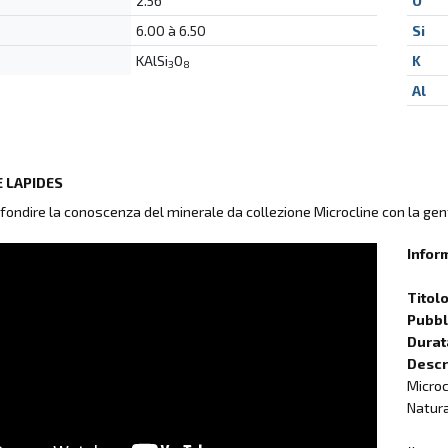
2.56
O
6.00 à 6.50
Si
KAlSi
O
K
3
8
Al
 LAPIDES
fondire la conoscenza del minerale da collezione Microcline con la gen
Infor
Titol
Pubbli
Durat
Descr
Microc
Natura)