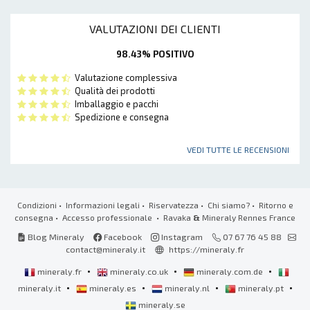
VALUTAZIONI DEI CLIENTI
98.43% POSITIVO
Valutazione complessiva
Qualità dei prodotti
Imballaggio e pacchi
Spedizione e consegna
VEDI TUTTE LE RECENSIONI
Condizioni
•
Informazioni legali
•
Riservatezza
•
Chi siamo?
•
Ritorno e
consegna
•
Accesso professionale
• Ravaka
&
Mineraly Rennes France
Blog Mineraly
Facebook
Instagram
07 67 76 45 88
contact@mineraly.it
https://mineraly.fr
•
•
•
mineraly.fr
mineraly.co.uk
mineraly.com.de
•
•
•
•
mineraly.it
mineraly.es
mineraly.nl
mineraly.pt
mineraly.se