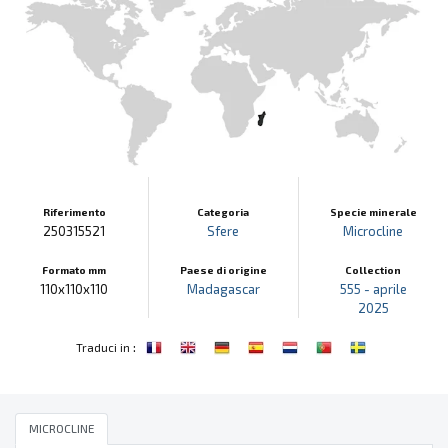
Riferimento
Categoria
Specie minerale
250315521
Sfere
Microcline
Formato mm
Paese di origine
Collection
110x110x110
Madagascar
555 - aprile
2025
:
Traduci in
MICROCLINE