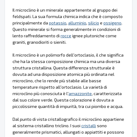
Il microclino è un minerale appartenente al gruppo dei
feldspati. La sua formula chimica indica che è composto
principalmente da
potassio
,
alluminio
,
silicio
e
ossigeno
.
Questo minerale si forma generalmente in condizioni di
lento raffreddamento di
rocce
ignee plutoniche come
graniti, granodioriti o sieniti.
Il microclino è un polimorfo dell'ortoclasio, il che significa
che ha la stessa composizione chimica ma una diversa
struttura cristallina. Questa differenza strutturale è
dovuta ad una disposizione atomica più ordinata nel
microclino, che lo rende più stabile alle basse
temperature rispetto all'ortoclasio. La varietà di
microclino più conosciuta è l'
amazzonite
, caratterizzata
dal suo colore verde. Questa colorazione è dovuta a
piccolissime quantità di impurità, tra cui piombo e acqua.
Dal punto di vista cristallografico il microclino appartiene
al sistema cristallino triclino. I suoi
cristalli
sono
generalmente prismatici, allungati o appiattiti e possono