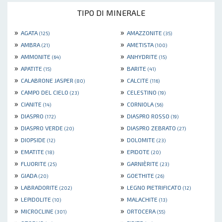
TIPO DI MINERALE
»
»
AGATA
AMAZZONITE
(125)
(35)
»
»
AMBRA
AMETISTA
(21)
(100)
»
»
AMMONITE
ANHYDRITE
(64)
(15)
»
»
APATITE
BARITE
(15)
(41)
»
»
CALABRONE JASPER
CALCITE
(80)
(116)
»
»
CAMPO DEL CIELO
CELESTINO
(23)
(19)
»
»
CIANITE
CORNIOLA
(14)
(56)
»
»
DIASPRO
DIASPRO ROSSO
(172)
(19)
»
»
DIASPRO VERDE
DIASPRO ZEBRATO
(20)
(27)
»
»
DIOPSIDE
DOLOMITE
(12)
(23)
»
»
EMATITE
EPIDOTE
(18)
(20)
»
»
FLUORITE
GARNIÈRITE
(25)
(23)
»
»
GIADA
GOETHITE
(20)
(26)
»
»
LABRADORITE
LEGNO PIETRIFICATO
(202)
(12)
»
»
LEPIDOLITE
MALACHITE
(10)
(13)
»
»
MICROCLINE
ORTOCERA
(301)
(55)