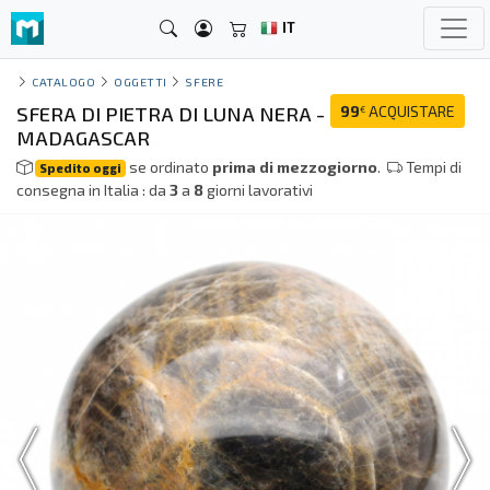
IT
CATALOGO
OGGETTI
SFERE
SFERA DI PIETRA DI LUNA NERA -
99
ACQUISTARE
€
MADAGASCAR
se ordinato
prima di mezzogiorno
.
Tempi di
Spedito oggi
consegna in Italia : da
3
a
8
giorni lavorativi