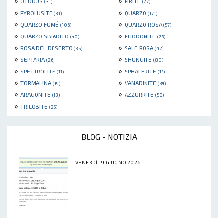
»
»
OTODUS
PIRITE
(31)
(27)
»
»
PYROLUSITE
QUARZO
(31)
(171)
»
»
QUARZO FUMÉ
QUARZO ROSA
(106)
(57)
»
»
QUARZO SBIADITO
RHODONITE
(40)
(25)
»
»
ROSA DEL DESERTO
SALE ROSA
(35)
(42)
»
»
SEPTARIA
SHUNGITE
(26)
(80)
»
»
SPETTROLITE
SPHALERITE
(11)
(15)
»
»
TORMALINA
VANADINITE
(99)
(39)
»
»
ARAGONITE
AZZURRITE
(13)
(58)
»
TRILOBITE
(25)
BLOG - NOTIZIA
VENERDÌ 19 GIUGNO 2026