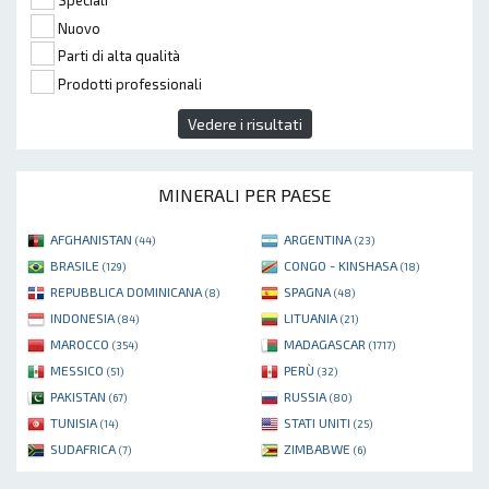
Speciali
Nuovo
Parti di alta qualità
Prodotti professionali
Vedere i risultati
MINERALI PER PAESE
AFGHANISTAN
ARGENTINA
(44)
(23)
BRASILE
CONGO - KINSHASA
(129)
(18)
REPUBBLICA DOMINICANA
SPAGNA
(8)
(48)
INDONESIA
LITUANIA
(84)
(21)
MAROCCO
MADAGASCAR
(354)
(1717)
MESSICO
PERÙ
(51)
(32)
PAKISTAN
RUSSIA
(67)
(80)
TUNISIA
STATI UNITI
(14)
(25)
SUDAFRICA
ZIMBABWE
(7)
(6)