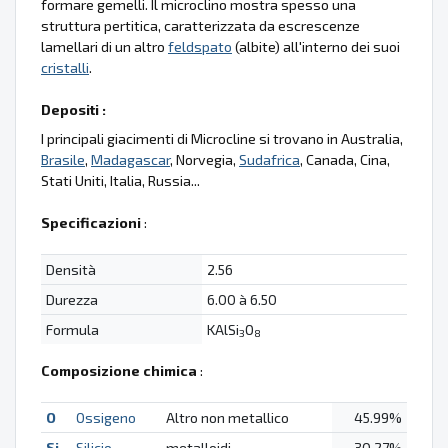
formare gemelli. Il microclino mostra spesso una
struttura pertitica, caratterizzata da escrescenze
lamellari di un altro
feldspato
(albite) all'interno dei suoi
cristalli
.
Depositi :
I principali giacimenti di Microcline si trovano in Australia,
Brasile
,
Madagascar
, Norvegia,
Sudafrica
, Canada, Cina,
Stati Uniti, Italia, Russia...
Specificazioni
:
Densità
2.56
Durezza
6.00 à 6.50
Formula
KAlSi
O
3
8
Composizione chimica
:
O
Ossigeno
Altro non metallico
45.99%
Si
Silicio
metalloidi
30.27%