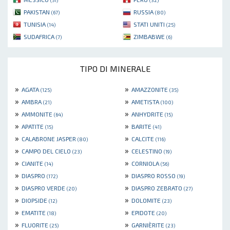
(51)
(32)
PAKISTAN
RUSSIA
(67)
(80)
TUNISIA
STATI UNITI
(14)
(25)
SUDAFRICA
ZIMBABWE
(7)
(6)
TIPO DI MINERALE
»
»
AGATA
AMAZZONITE
(125)
(35)
»
»
AMBRA
AMETISTA
(21)
(100)
»
»
AMMONITE
ANHYDRITE
(64)
(15)
»
»
APATITE
BARITE
(15)
(41)
»
»
CALABRONE JASPER
CALCITE
(80)
(116)
»
»
CAMPO DEL CIELO
CELESTINO
(23)
(19)
»
»
CIANITE
CORNIOLA
(14)
(56)
»
»
DIASPRO
DIASPRO ROSSO
(172)
(19)
»
»
DIASPRO VERDE
DIASPRO ZEBRATO
(20)
(27)
»
»
DIOPSIDE
DOLOMITE
(12)
(23)
»
»
EMATITE
EPIDOTE
(18)
(20)
»
»
FLUORITE
GARNIÈRITE
(25)
(23)