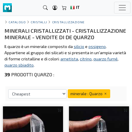
IT
CATALOGO
CRISTALLI
CRISTALLIZZAZIONE
MINERALI CRISTALLIZZATI - CRISTALLIZZAZIONE
MINERALE - VENDITE DI DE QUARZO
Il quarzo è un minerale composto da
silicio
e
ossigeno
.
Appartiene al gruppo dei silicati e si presenta in un'ampia varietà
di forme cristalline e di colori:
ametista
,
citrino
,
quarzo fumé
,
quarzo sbiadito
.
39
PRODOTTI QUARZO :
minerale : Quarzo