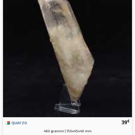
€
quarzo
39
460 grammi | 150x45x40 mm