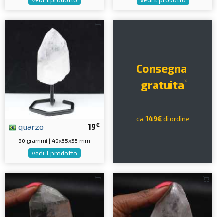
vedi il prodotto
vedi il prodotto
Consegna
*
gratuita
da
149€
di ordine
€
quarzo
19
90 grammi | 40x35x55 mm
vedi il prodotto