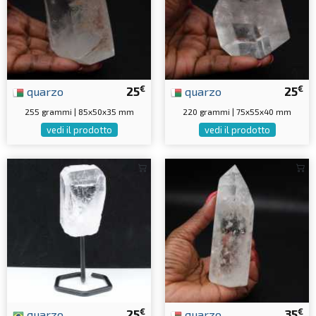
€
€
quarzo
25
quarzo
25
255 grammi | 85x50x35 mm
220 grammi | 75x55x40 mm
vedi il prodotto
vedi il prodotto
€
€
quarzo
25
quarzo
35