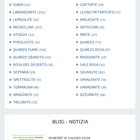
»
»
GIADA
GOETHITE
(20)
(26)
»
»
LABRADORITE
LEGNO PIETRIFICATO
(202)
(12)
»
»
LEPIDOLITE
MALACHITE
(10)
(13)
»
»
MICROCLINE
ORTOCERA
(301)
(55)
»
»
OTODUS
PIRITE
(32)
(27)
»
»
PYROLUSITE
QUARZO
(31)
(171)
»
»
QUARZO FUMÉ
QUARZO ROSA
(106)
(57)
»
»
QUARZO SBIADITO
RHODONITE
(40)
(25)
»
»
ROSA DEL DESERTO
SALE ROSA
(35)
(42)
»
»
SEPTARIA
SHUNGITE
(26)
(80)
»
»
SPETTROLITE
SPHALERITE
(11)
(15)
»
»
TORMALINA
VANADINITE
(99)
(39)
»
»
ARAGONITE
AZZURRITE
(13)
(58)
»
TRILOBITE
(25)
BLOG - NOTIZIA
VENERDÌ 19 GIUGNO 2026