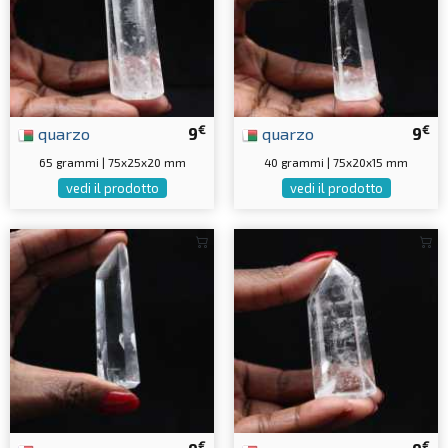
€
€
quarzo
9
quarzo
9
65 grammi | 75x25x20 mm
40 grammi | 75x20x15 mm
vedi il prodotto
vedi il prodotto
€
€