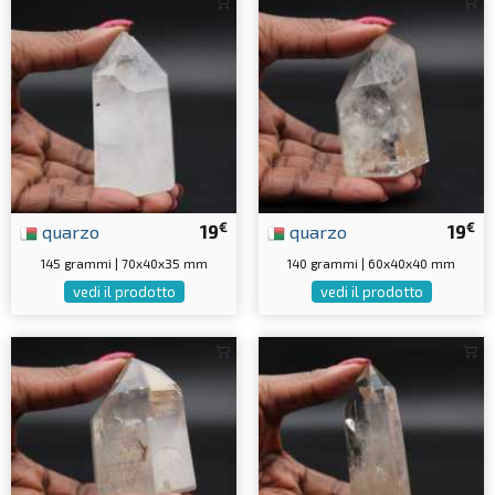
€
€
quarzo
19
quarzo
19
145 grammi | 70x40x35 mm
140 grammi | 60x40x40 mm
vedi il prodotto
vedi il prodotto