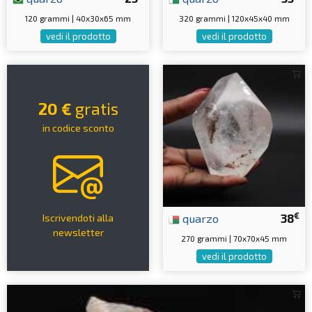
120 grammi | 40x30x65 mm
320 grammi | 120x45x40 mm
vedi il prodotto
vedi il prodotto
20 €
gratis
in codice sconto
€
quarzo
38
Iscrivendoti alla
newsletter
270 grammi | 70x70x45 mm
vedi il prodotto