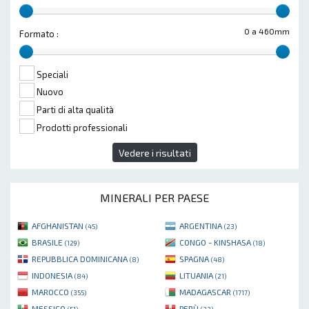
0 a 460mm
Formato :
Speciali
Nuovo
Parti di alta qualità
Prodotti professionali
Vedere i risultati
MINERALI PER PAESE
AFGHANISTAN
ARGENTINA
(45)
(23)
BRASILE
CONGO - KINSHASA
(129)
(18)
REPUBBLICA DOMINICANA
SPAGNA
(8)
(48)
INDONESIA
LITUANIA
(84)
(21)
MAROCCO
MADAGASCAR
(355)
(1717)
MESSICO
PERÙ