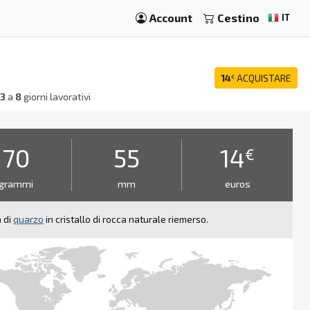
Account
Cestino
IT
14
ACQUISTARE
€
a
3
a
8
giorni lavorativi
70
55
14
€
grammi
mm
euros
 di
quarzo
in cristallo di rocca naturale riemerso.