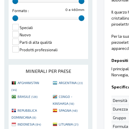
0 a 460mm
Formato :
Il quarzo
cristalli
piroelett
Speciali
Nuovo
Per la su
piezoelett
Parti di alta qualità
apparecch
Prodotti professionali
Depositi 
I principa
MINERALI PER PAESE
Norvegia
AFGHANISTAN
ARGENTINA
(23)
Specific
(44)
BRASILE
CONGO -
(129)
Densità
KINSHASA
(18)
Durezza
REPUBBLICA
SPAGNA
(48)
Gruppo
DOMINICANA
(8)
INDONESIA
LITUANIA
(84)
(21)
Formula