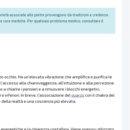
oprietà associate alle pietre provengono da tradizioni e credenze.
e cure mediche. Per qualsiasi problema medico, consultare il
o occhio. Ha un'elevata vibrazione che amplifica e purifica le
ta l’accesso alla chiaroveggenza, all’intuizione e alla percezione
 a chiarire i pensieri e a rimuovere i blocchi energetici,
 inferiori. In breve, l'associazione del
quarzo
con il chakra del
 della realtà e una coscienza più elevata.
 energetiche e la chiarezza cristallina. Viene spesso utilizzato