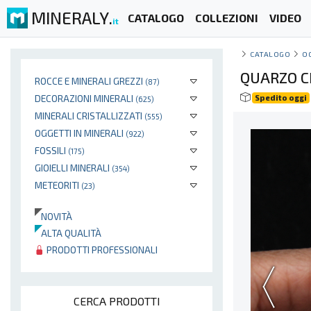
MINERALY.
CATALOGO
COLLEZIONI
VIDEO
it
CATALOGO
O
QUARZO C
ROCCE E MINERALI GREZZI
(87)
DECORAZIONI MINERALI
Spedito oggi
(625)
MINERALI CRISTALLIZZATI
(555)
OGGETTI IN MINERALI
(922)
FOSSILI
(175)
GIOIELLI MINERALI
(354)
METEORITI
(23)
NOVITÀ
ALTA QUALITÀ
PRODOTTI PROFESSIONALI
CERCA PRODOTTI