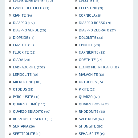
CALABRONE JASPER
CALCITE
(80)
(116)
»
»
CAMPO DEL CIELO
CELESTINO
(23)
(19)
»
»
CIANITE
CORNIOLA
(14)
(56)
»
»
DIASPRO
DIASPRO ROSSO
(172)
(19)
»
»
DIASPRO VERDE
DIASPRO ZEBRATO
(20)
(27)
»
»
DIOPSIDE
DOLOMITE
(12)
(23)
»
»
EMATITE
EPIDOTE
(18)
(20)
»
»
FLUORITE
GARNIÈRITE
(25)
(23)
»
»
GIADA
GOETHITE
(20)
(26)
»
»
LABRADORITE
LEGNO PIETRIFICATO
(202)
(12)
»
»
LEPIDOLITE
MALACHITE
(10)
(13)
»
»
MICROCLINE
ORTOCERA
(301)
(55)
»
»
OTODUS
PIRITE
(31)
(27)
»
»
PYROLUSITE
QUARZO
(31)
(171)
»
»
QUARZO FUMÉ
QUARZO ROSA
(106)
(57)
»
»
QUARZO SBIADITO
RHODONITE
(40)
(25)
»
»
ROSA DEL DESERTO
SALE ROSA
(35)
(42)
»
»
SEPTARIA
SHUNGITE
(26)
(80)
»
»
SPETTROLITE
SPHALERITE
(11)
(15)