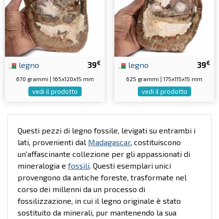
€
€
legno
39
legno
39
670 grammi | 165x120x15 mm
625 grammi | 175x115x15 mm
vedi il prodotto
vedi il prodotto
Questi pezzi di legno fossile, levigati su entrambi i
lati, provenienti dal
Madagascar
, costituiscono
un'affascinante collezione per gli appassionati di
mineralogia e
fossili
. Questi esemplari unici
provengono da antiche foreste, trasformate nel
corso dei millenni da un processo di
fossilizzazione, in cui il legno originale è stato
sostituito da minerali, pur mantenendo la sua