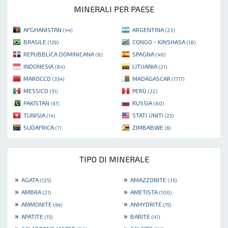
MINERALI PER PAESE
AFGHANISTAN
ARGENTINA
(44)
(23)
BRASILE
CONGO - KINSHASA
(129)
(18)
REPUBBLICA DOMINICANA
SPAGNA
(8)
(48)
INDONESIA
LITUANIA
(84)
(21)
MAROCCO
MADAGASCAR
(354)
(1717)
MESSICO
PERÙ
(51)
(32)
PAKISTAN
RUSSIA
(67)
(80)
TUNISIA
STATI UNITI
(14)
(25)
SUDAFRICA
ZIMBABWE
(7)
(6)
TIPO DI MINERALE
»
»
AGATA
AMAZZONITE
(125)
(35)
»
»
AMBRA
AMETISTA
(21)
(100)
»
»
AMMONITE
ANHYDRITE
(64)
(15)
»
»
APATITE
BARITE
(15)
(41)
»
»