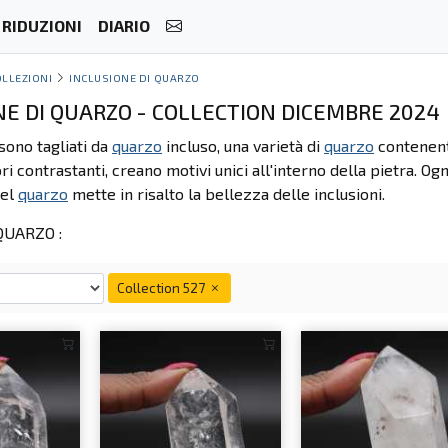
RIDUZIONI
DIARIO
OLLEZIONI
INCLUSIONE DI QUARZO
NE DI QUARZO - COLLECTION DICEMBRE 2024
sono tagliati da
quarzo
incluso, una varietà di
quarzo
contenente
ri contrastanti, creano motivi unici all'interno della pietra. O
del
quarzo
mette in risalto la bellezza delle inclusioni.
QUARZO :
Collection 527