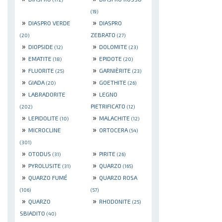
(19)
»
»
DIASPRO VERDE
DIASPRO
ZEBRATO
(20)
(27)
»
»
DIOPSIDE
DOLOMITE
(12)
(23)
»
»
EMATITE
EPIDOTE
(18)
(20)
»
»
FLUORITE
GARNIÈRITE
(25)
(23)
»
»
GIADA
GOETHITE
(20)
(26)
»
»
LABRADORITE
LEGNO
PIETRIFICATO
(202)
(12)
»
»
LEPIDOLITE
MALACHITE
(10)
(12)
»
»
MICROCLINE
ORTOCERA
(54)
(301)
»
»
OTODUS
PIRITE
(31)
(26)
»
»
PYROLUSITE
QUARZO
(31)
(165)
»
»
QUARZO FUMÉ
QUARZO ROSA
(106)
(57)
»
»
QUARZO
RHODONITE
(25)
SBIADITO
(40)