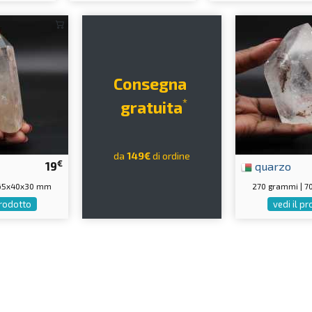
Consegna
*
gratuita
da
149€
di ordine
€
19
quarzo
 65x40x30 mm
270 grammi | 
prodotto
vedi il p