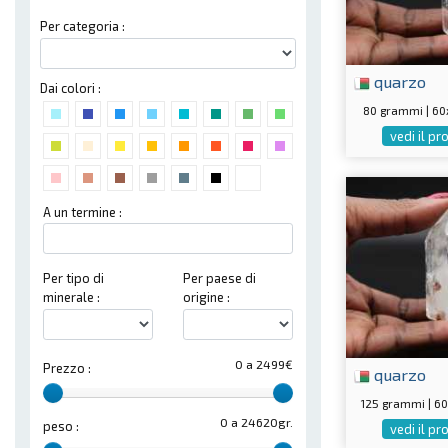
Per categoria :
quarzo
Dai colori :
80 grammi | 6
vedi il p
A un termine :
Per tipo di
Per paese di
minerale :
origine :
0 a 2499€
Prezzo :
quarzo
125 grammi | 
0 a 24620gr.
peso :
vedi il p