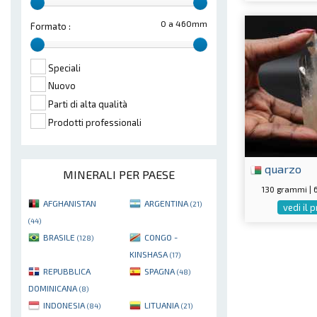
0 a 460mm
Formato :
Speciali
Nuovo
Parti di alta qualità
Prodotti professionali
quarzo
MINERALI PER PAESE
130 grammi |
AFGHANISTAN
ARGENTINA
(21)
vedi il 
(44)
BRASILE
CONGO -
(128)
KINSHASA
(17)
REPUBBLICA
SPAGNA
(48)
DOMINICANA
(8)
INDONESIA
LITUANIA
(84)
(21)