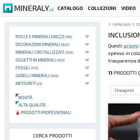
MINERALY.
CATALOGO
COLLEZIONI
VIDEO
it
CATALOGO
C
INCLUSIO
ROCCE E MINERALI GREZZI
(86)
DECORAZIONI MINERALI
(625)
Questi
prismi
MINERALI CRISTALLIZZATI
spesso in colo
(549)
OGGETTI IN MINERALI
trasparenza 
(919)
FOSSILI
(173)
11
PRODOTTI 
GIOIELLI MINERALI
(354)
METEORITI
(21)
NOVITÀ
ALTA QUALITÀ
PRODOTTI PROFESSIONALI
CERCA PRODOTTI