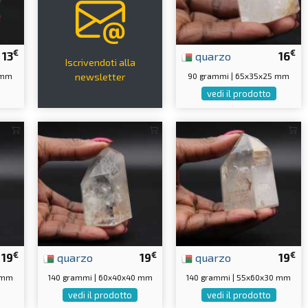
€
€
13
quarzo
16
Iscrivendoti alla
 mm
90 grammi | 65x35x25 mm
newsletter
vedi il prodotto
€
€
€
19
quarzo
19
quarzo
19
5 mm
140 grammi | 60x40x40 mm
140 grammi | 55x60x30 mm
vedi il prodotto
vedi il prodotto