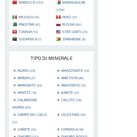
MAROCCO
MADAGASCAR
(353)
(1709)
MESSICO
PERÙ
(51)
(31)
PAKISTAN
RUSSIA
(67)
(80)
TUNISIA
STATI UNITI
(14)
(25)
SUDAFRICA
ZIMBABWE
(7)
(6)
TIPO DI MINERALE
»
»
AGATA
AMAZZONITE
(125)
(35)
»
»
AMBRA
AMETISTA
(21)
(99)
»
»
AMMONITE
ANHYDRITE
(63)
(15)
»
»
APATITE
BARITE
(15)
(41)
»
»
CALABRONE
CALCITE
(116)
JASPER
(80)
»
»
CAMPO DEL CIELO
CELESTINO
(18)
(21)
»
»
CIANITE
CORNIOLA
(14)
(56)
»
»
DIASPRO
DIASPRO ROSSO
(172)