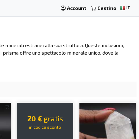
Account
Cestino
IT
 minerali estranei alla sua struttura. Queste inclusioni,
gni prisma offre uno spettacolo minerale unico, dove la
20 €
gratis
in codice sconto