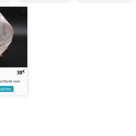
€
38
70x70x45 mm
rodotto