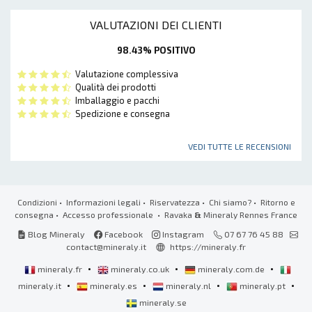
VALUTAZIONI DEI CLIENTI
98.43% POSITIVO
Valutazione complessiva
Qualità dei prodotti
Imballaggio e pacchi
Spedizione e consegna
VEDI TUTTE LE RECENSIONI
Condizioni
•
Informazioni legali
•
Riservatezza
•
Chi siamo?
•
Ritorno e
consegna
•
Accesso professionale
• Ravaka
&
Mineraly Rennes France
Blog Mineraly
Facebook
Instagram
07 67 76 45 88
contact@mineraly.it
https://mineraly.fr
•
•
•
mineraly.fr
mineraly.co.uk
mineraly.com.de
•
•
•
•
mineraly.it
mineraly.es
mineraly.nl
mineraly.pt
mineraly.se