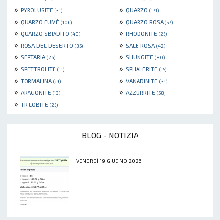
»
»
PYROLUSITE
QUARZO
(31)
(171)
»
»
QUARZO FUMÉ
QUARZO ROSA
(106)
(57)
»
»
QUARZO SBIADITO
RHODONITE
(40)
(25)
»
»
ROSA DEL DESERTO
SALE ROSA
(35)
(42)
»
»
SEPTARIA
SHUNGITE
(26)
(80)
»
»
SPETTROLITE
SPHALERITE
(11)
(15)
»
»
TORMALINA
VANADINITE
(99)
(39)
»
»
ARAGONITE
AZZURRITE
(13)
(58)
»
TRILOBITE
(25)
BLOG - NOTIZIA
VENERDÌ 19 GIUGNO 2026