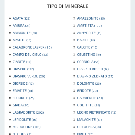
TIPO DI MINERALE
»
»
AGATA
AMAZZONITE
(125)
(35)
»
»
AMBRA
AMETISTA
(21)
(100)
»
»
AMMONITE
ANHYDRITE
(64)
(15)
»
»
APATITE
BARITE
(15)
(41)
»
»
CALABRONE JASPER
CALCITE
(80)
(116)
»
»
CAMPO DEL CIELO
CELESTINO
(22)
(19)
»
»
CIANITE
CORNIOLA
(14)
(56)
»
»
DIASPRO
DIASPRO ROSSO
(172)
(19)
»
»
DIASPRO VERDE
DIASPRO ZEBRATO
(20)
(27)
»
»
DIOPSIDE
DOLOMITE
(12)
(23)
»
»
EMATITE
EPIDOTE
(18)
(20)
»
»
FLUORITE
GARNIÈRITE
(25)
(23)
»
»
GIADA
GOETHITE
(20)
(26)
»
»
LABRADORITE
LEGNO PIETRIFICATO
(202)
(12)
»
»
LEPIDOLITE
MALACHITE
(10)
(13)
»
»
MICROCLINE
ORTOCERA
(301)
(54)
»
»
OTODUS
PIRITE
(31)
(26)