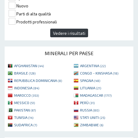
Nuovo
Parti di alta qualità
Prodotti professionali
Vedere i risultati
MINERALI PER PAESE
AFGHANISTAN
ARGENTINA
(44)
(22)
BRASILE
CONGO - KINSHASA
(129)
(18)
REPUBBLICA DOMINICANA
SPAGNA
(8)
(48)
INDONESIA
LITUANIA
(84)
(21)
MAROCCO
MADAGASCAR
(353)
(1717)
MESSICO
PERÙ
(51)
(31)
PAKISTAN
RUSSIA
(67)
(80)
TUNISIA
STATI UNITI
(14)
(25)
SUDAFRICA
ZIMBABWE
(7)
(6)