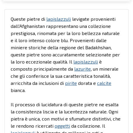
Queste pietre di
lapislazzuli
levigate provenienti
dall'Afghanistan rappresentano una collezione
prestigiosa, rinomata per la loro bellezza naturale
e il loro intenso colore blu. Provenienti dalle
miniere storiche della regione del Badakhshan,
queste pietre sono accuratamente selezionate per
la loro eccezionale qualità. Il
lapislazzuli
è
composto principalmente da
lazurite
, un minerale
che gli conferisce la sua caratteristica tonalità,
arricchita da inclusioni di
pirite
dorata e
calcite
bianca.
Il processo di lucidatura di queste pietre ne esalta
la consistenza liscia e la lucentezza naturale. Ogni
pietra è unica, con motivi e sfumature distintivi, che
le rendono ricercati
oggetti
da collezione. Il
lapislazzuli
è utilizzato da millenni in arti e