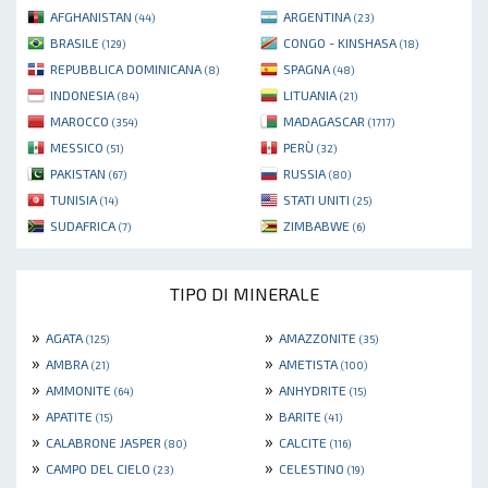
AFGHANISTAN
ARGENTINA
(44)
(23)
BRASILE
CONGO - KINSHASA
(129)
(18)
REPUBBLICA DOMINICANA
SPAGNA
(8)
(48)
INDONESIA
LITUANIA
(84)
(21)
MAROCCO
MADAGASCAR
(354)
(1717)
MESSICO
PERÙ
(51)
(32)
PAKISTAN
RUSSIA
(67)
(80)
TUNISIA
STATI UNITI
(14)
(25)
SUDAFRICA
ZIMBABWE
(7)
(6)
TIPO DI MINERALE
»
»
AGATA
AMAZZONITE
(125)
(35)
»
»
AMBRA
AMETISTA
(21)
(100)
»
»
AMMONITE
ANHYDRITE
(64)
(15)
»
»
APATITE
BARITE
(15)
(41)
»
»
CALABRONE JASPER
CALCITE
(80)
(116)
»
»
CAMPO DEL CIELO
CELESTINO
(23)
(19)