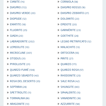
»
»
CIANITE
CORNIOLA
(14)
(56)
»
»
DIASPRO
DIASPRO ROSSO
(172)
(19)
»
»
DIASPRO VERDE
DIASPRO ZEBRATO
(20)
(27)
»
»
DIOPSIDE
DOLOMITE
(12)
(23)
»
»
EMATITE
EPIDOTE
(18)
(20)
»
»
FLUORITE
GARNIÈRITE
(25)
(23)
»
»
GIADA
GOETHITE
(20)
(26)
»
»
LABRADORITE
LEGNO PIETRIFICATO
(202)
(12)
»
»
LEPIDOLITE
MALACHITE
(10)
(13)
»
»
MICROCLINE
ORTOCERA
(301)
(55)
»
»
OTODUS
PIRITE
(31)
(27)
»
»
PYROLUSITE
QUARZO
(31)
(171)
»
»
QUARZO FUMÉ
QUARZO ROSA
(106)
(57)
»
»
QUARZO SBIADITO
RHODONITE
(40)
(25)
»
»
ROSA DEL DESERTO
SALE ROSA
(35)
(42)
»
»
SEPTARIA
SHUNGITE
(26)
(80)
»
»
SPETTROLITE
SPHALERITE
(11)
(15)
»
»
TORMALINA
VANADINITE
(99)
(39)
»
»
ARAGONITE
AZZURRITE
(13)
(58)