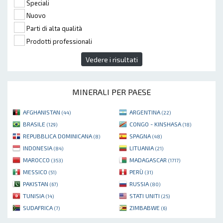
Speciali
Nuovo
Parti di alta qualità
Prodotti professionali
Vedere i risultati
MINERALI PER PAESE
AFGHANISTAN
ARGENTINA
(44)
(22)
BRASILE
CONGO - KINSHASA
(129)
(18)
REPUBBLICA DOMINICANA
SPAGNA
(8)
(48)
INDONESIA
LITUANIA
(84)
(21)
MAROCCO
MADAGASCAR
(353)
(1717)
MESSICO
PERÙ
(51)
(31)
PAKISTAN
RUSSIA
(67)
(80)
TUNISIA
STATI UNITI
(14)
(25)
SUDAFRICA
ZIMBABWE
(7)
(6)