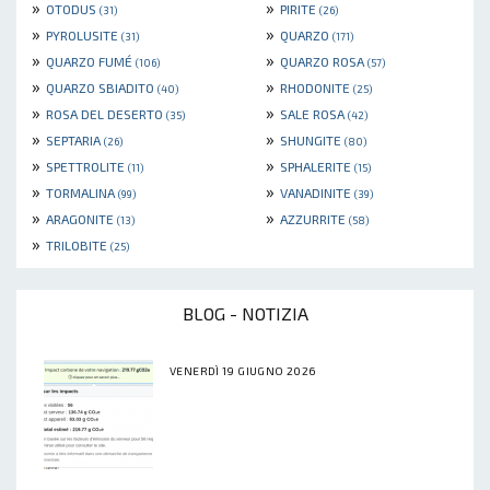
»
»
OTODUS
PIRITE
(31)
(26)
»
»
PYROLUSITE
QUARZO
(31)
(171)
»
»
QUARZO FUMÉ
QUARZO ROSA
(106)
(57)
»
»
QUARZO SBIADITO
RHODONITE
(40)
(25)
»
»
ROSA DEL DESERTO
SALE ROSA
(35)
(42)
»
»
SEPTARIA
SHUNGITE
(26)
(80)
»
»
SPETTROLITE
SPHALERITE
(11)
(15)
»
»
TORMALINA
VANADINITE
(99)
(39)
»
»
ARAGONITE
AZZURRITE
(13)
(58)
»
TRILOBITE
(25)
BLOG - NOTIZIA
VENERDÌ 19 GIUGNO 2026