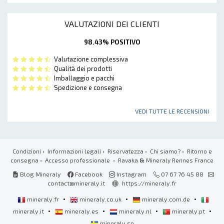
VALUTAZIONI DEI CLIENTI
98.43% POSITIVO
Valutazione complessiva
Qualità dei prodotti
Imballaggio e pacchi
Spedizione e consegna
VEDI TUTTE LE RECENSIONI
Condizioni
•
Informazioni legali
•
Riservatezza
•
Chi siamo?
•
Ritorno e
consegna
•
Accesso professionale
• Ravaka
&
Mineraly Rennes France
Blog Mineraly
Facebook
Instagram
07 67 76 45 88
contact@mineraly.it
https://mineraly.fr
•
•
•
mineraly.fr
mineraly.co.uk
mineraly.com.de
•
•
•
•
mineraly.it
mineraly.es
mineraly.nl
mineraly.pt
mineraly.se