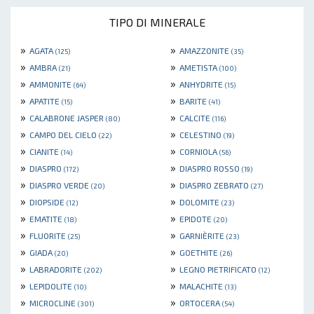
TIPO DI MINERALE
»
»
AGATA
AMAZZONITE
(125)
(35)
»
»
AMBRA
AMETISTA
(21)
(100)
»
»
AMMONITE
ANHYDRITE
(64)
(15)
»
»
APATITE
BARITE
(15)
(41)
»
»
CALABRONE JASPER
CALCITE
(80)
(116)
»
»
CAMPO DEL CIELO
CELESTINO
(22)
(19)
»
»
CIANITE
CORNIOLA
(14)
(56)
»
»
DIASPRO
DIASPRO ROSSO
(172)
(19)
»
»
DIASPRO VERDE
DIASPRO ZEBRATO
(20)
(27)
»
»
DIOPSIDE
DOLOMITE
(12)
(23)
»
»
EMATITE
EPIDOTE
(18)
(20)
»
»
FLUORITE
GARNIÈRITE
(25)
(23)
»
»
GIADA
GOETHITE
(20)
(26)
»
»
LABRADORITE
LEGNO PIETRIFICATO
(202)
(12)
»
»
LEPIDOLITE
MALACHITE
(10)
(13)
»
»
MICROCLINE
ORTOCERA
(301)
(54)