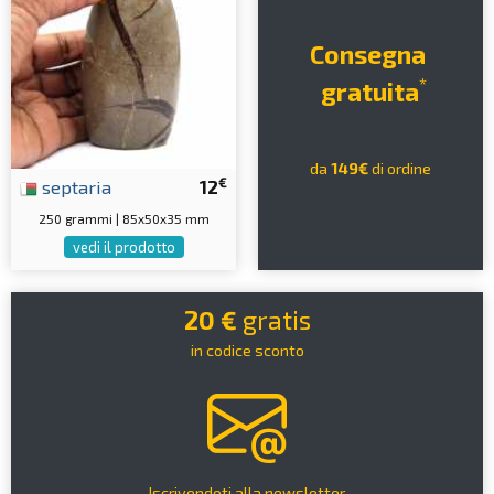
Consegna
*
gratuita
da
149€
di ordine
€
septaria
12
250 grammi | 85x50x35 mm
vedi il prodotto
20 €
gratis
in codice sconto
Iscrivendoti alla newsletter