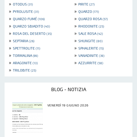
»
»
OTODUS
PIRITE
(31)
(27)
»
»
PYROLUSITE
QUARZO
(31)
(171)
»
»
QUARZO FUMÉ
QUARZO ROSA
(106)
(57)
»
»
QUARZO SBIADITO
RHODONITE
(40)
(25)
»
»
ROSA DEL DESERTO
SALE ROSA
(35)
(42)
»
»
SEPTARIA
SHUNGITE
(26)
(80)
»
»
SPETTROLITE
SPHALERITE
(11)
(15)
»
»
TORMALINA
VANADINITE
(99)
(39)
»
»
ARAGONITE
AZZURRITE
(13)
(58)
»
TRILOBITE
(25)
BLOG - NOTIZIA
VENERDÌ 19 GIUGNO 2026