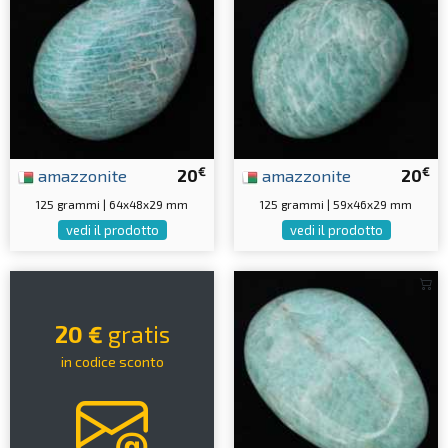
€
€
amazzonite
20
amazzonite
20
125 grammi | 64x48x29 mm
125 grammi | 59x46x29 mm
vedi il prodotto
vedi il prodotto
20 €
gratis
in codice sconto