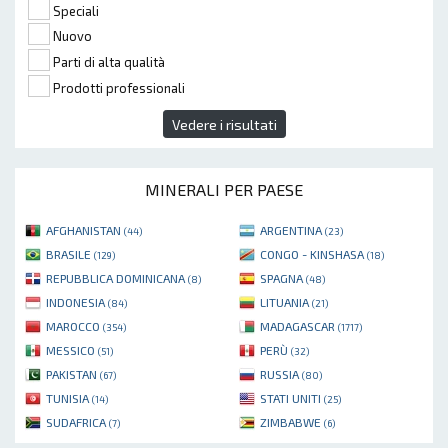
Speciali
Nuovo
Parti di alta qualità
Prodotti professionali
Vedere i risultati
MINERALI PER PAESE
AFGHANISTAN
ARGENTINA
(44)
(23)
BRASILE
CONGO - KINSHASA
(129)
(18)
REPUBBLICA DOMINICANA
SPAGNA
(8)
(48)
INDONESIA
LITUANIA
(84)
(21)
MAROCCO
MADAGASCAR
(354)
(1717)
MESSICO
PERÙ
(51)
(32)
PAKISTAN
RUSSIA
(67)
(80)
TUNISIA
STATI UNITI
(14)
(25)
SUDAFRICA
ZIMBABWE
(7)
(6)