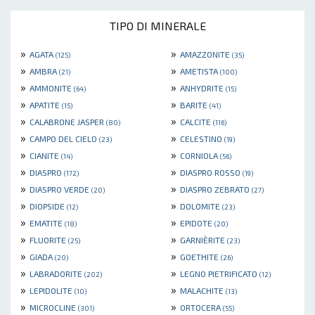
TIPO DI MINERALE
»
»
AGATA
AMAZZONITE
(125)
(35)
»
»
AMBRA
AMETISTA
(21)
(100)
»
»
AMMONITE
ANHYDRITE
(64)
(15)
»
»
APATITE
BARITE
(15)
(41)
»
»
CALABRONE JASPER
CALCITE
(80)
(116)
»
»
CAMPO DEL CIELO
CELESTINO
(23)
(19)
»
»
CIANITE
CORNIOLA
(14)
(56)
»
»
DIASPRO
DIASPRO ROSSO
(172)
(19)
»
»
DIASPRO VERDE
DIASPRO ZEBRATO
(20)
(27)
»
»
DIOPSIDE
DOLOMITE
(12)
(23)
»
»
EMATITE
EPIDOTE
(18)
(20)
»
»
FLUORITE
GARNIÈRITE
(25)
(23)
»
»
GIADA
GOETHITE
(20)
(26)
»
»
LABRADORITE
LEGNO PIETRIFICATO
(202)
(12)
»
»
LEPIDOLITE
MALACHITE
(10)
(13)
»
»
MICROCLINE
ORTOCERA
(301)
(55)