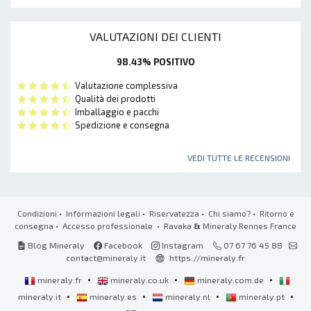
VALUTAZIONI DEI CLIENTI
98.43% POSITIVO
Valutazione complessiva
Qualità dei prodotti
Imballaggio e pacchi
Spedizione e consegna
VEDI TUTTE LE RECENSIONI
Condizioni
•
Informazioni legali
•
Riservatezza
•
Chi siamo?
•
Ritorno e
consegna
•
Accesso professionale
• Ravaka
&
Mineraly Rennes France
Blog Mineraly
Facebook
Instagram
07 67 76 45 88
contact@mineraly.it
https://mineraly.fr
•
•
•
mineraly.fr
mineraly.co.uk
mineraly.com.de
•
•
•
•
mineraly.it
mineraly.es
mineraly.nl
mineraly.pt