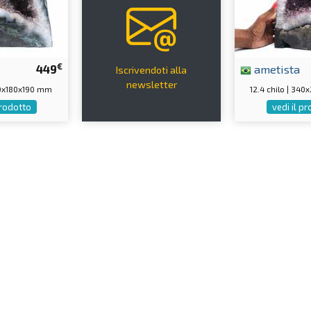
€
449
ametista
Iscrivendoti alla
newsletter
250x180x190 mm
12.4 chilo | 34
prodotto
vedi il p