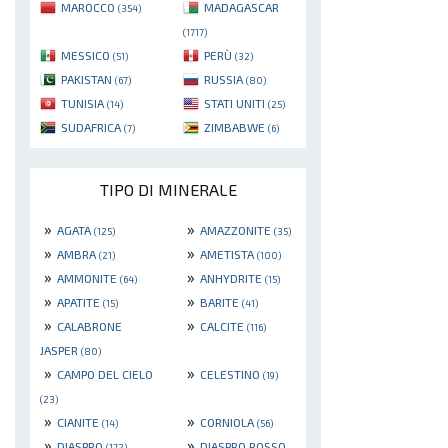
MAROCCO
MADAGASCAR
(354)
(1717)
MESSICO
PERÙ
(51)
(32)
PAKISTAN
RUSSIA
(67)
(80)
TUNISIA
STATI UNITI
(14)
(25)
SUDAFRICA
ZIMBABWE
(7)
(6)
TIPO DI MINERALE
»
»
AGATA
AMAZZONITE
(125)
(35)
»
»
AMBRA
AMETISTA
(21)
(100)
»
»
AMMONITE
ANHYDRITE
(64)
(15)
»
»
APATITE
BARITE
(15)
(41)
»
»
CALABRONE
CALCITE
(116)
JASPER
(80)
»
»
CAMPO DEL CIELO
CELESTINO
(19)
(23)
»
»
CIANITE
CORNIOLA
(14)
(56)
»
»
DIASPRO
DIASPRO ROSSO
(172)