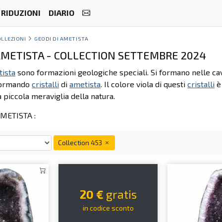
RIDUZIONI
DIARIO
OLLEZIONI
GEODI DI AMETISTA
 AMETISTA - COLLECTION SETTEMBRE 2024
ista
sono formazioni geologiche speciali. Si formano nelle cavi
formando
cristalli
di
ametista
. Il colore viola di questi
cristalli
è 
 piccola meraviglia della natura.
METISTA :
Collection 453
20 €
gratis
in codice sconto