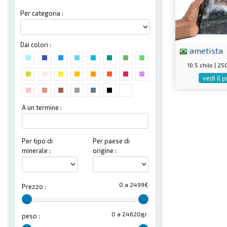
Per categoria :
Dai colori :
ametista
10.5 chilo | 
vedi il 
A un termine :
Per tipo di
Per paese di
minerale :
origine :
0 a 2499€
Prezzo :
0 a 24620gr.
peso :