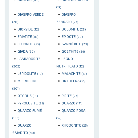
(19)
»
»
DIASPRO VERDE
DIASPRO
ZEBRATO
(20)
(27)
»
»
DIOPSIDE
DOLOMITE
(12)
(23)
»
»
EMATITE
EPIDOTE
(18)
(20)
»
»
FLUORITE
GARNIÈRITE
(25)
(23)
»
»
GIADA
GOETHITE
(20)
(26)
»
»
LABRADORITE
LEGNO
PIETRIFICATO
(202)
(12)
»
»
LEPIDOLITE
MALACHITE
(10)
(13)
»
»
MICROCLINE
ORTOCERA
(55)
(301)
»
»
OTODUS
PIRITE
(31)
(27)
»
»
PYROLUSITE
QUARZO
(31)
(171)
»
»
QUARZO FUMÉ
QUARZO ROSA
(106)
(57)
»
»
QUARZO
RHODONITE
(25)
SBIADITO
(40)