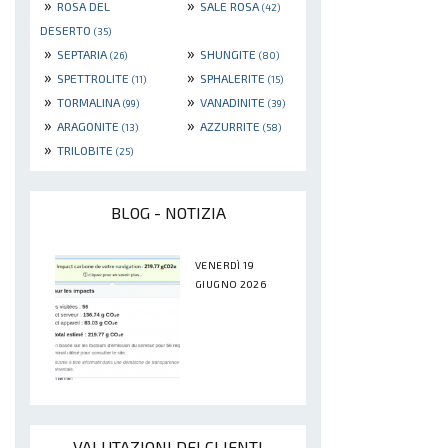
»
»
ROSA DEL
SALE ROSA
(42)
DESERTO
(35)
»
»
SEPTARIA
SHUNGITE
(26)
(80)
»
»
SPETTROLITE
SPHALERITE
(11)
(15)
»
»
TORMALINA
VANADINITE
(99)
(39)
»
»
ARAGONITE
AZZURRITE
(13)
(58)
»
TRILOBITE
(25)
BLOG - NOTIZIA
VENERDÌ 19
GIUGNO 2026
VALUTAZIONI DEI CLIENTI