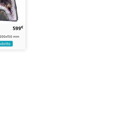
€
599
0x200x150 mm
rodotto