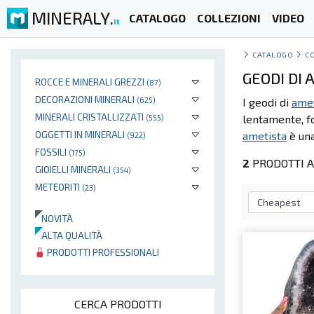
MINERALY.
CATALOGO
COLLEZIONI
VIDEO
it
CATALOGO
C
GEODI DI
ROCCE E MINERALI GREZZI
(87)
DECORAZIONI MINERALI
(625)
I geodi di
amet
MINERALI CRISTALLIZZATI
lentamente, 
(555)
OGGETTI IN MINERALI
ametista
è una
(922)
FOSSILI
(175)
2
PRODOTTI A
GIOIELLI MINERALI
(354)
METEORITI
(23)
NOVITÀ
ALTA QUALITÀ
PRODOTTI PROFESSIONALI
CERCA PRODOTTI