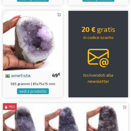
20 €
gratis
in codice sconto
€
ametista
49
Iscrivendoti alla
newsletter
565 grammi | 85x75x75 mm
vedi il prodotto
PRO