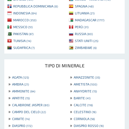
REPUBBLICA DOMINICANA
SPAGNA
(8)
(48)
INDONESIA
LITUANIA
(84)
(21)
MAROCCO
MADAGASCAR
(353)
(1717)
MESSICO
PERÙ
(51)
(31)
PAKISTAN
RUSSIA
(67)
(80)
TUNISIA
STATI UNITI
(14)
(25)
SUDAFRICA
ZIMBABWE
(7)
(6)
TIPO DI MINERALE
»
»
AGATA
AMAZZONITE
(125)
(35)
»
»
AMBRA
AMETISTA
(21)
(100)
»
»
AMMONITE
ANHYDRITE
(64)
(15)
»
»
APATITE
BARITE
(15)
(41)
»
»
CALABRONE JASPER
CALCITE
(80)
(116)
»
»
CAMPO DEL CIELO
CELESTINO
(22)
(19)
»
»
CIANITE
CORNIOLA
(14)
(56)
»
»
DIASPRO
DIASPRO ROSSO
(172)
(19)