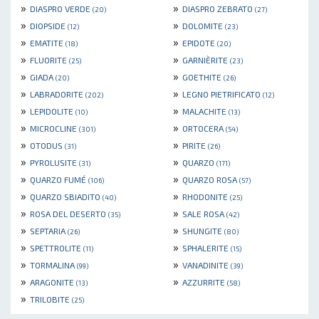
»
»
DIASPRO VERDE
DIASPRO ZEBRATO
(20)
(27)
»
»
DIOPSIDE
DOLOMITE
(12)
(23)
»
»
EMATITE
EPIDOTE
(18)
(20)
»
»
FLUORITE
GARNIÈRITE
(25)
(23)
»
»
GIADA
GOETHITE
(20)
(26)
»
»
LABRADORITE
LEGNO PIETRIFICATO
(202)
(12)
»
»
LEPIDOLITE
MALACHITE
(10)
(13)
»
»
MICROCLINE
ORTOCERA
(301)
(54)
»
»
OTODUS
PIRITE
(31)
(26)
»
»
PYROLUSITE
QUARZO
(31)
(171)
»
»
QUARZO FUMÉ
QUARZO ROSA
(106)
(57)
»
»
QUARZO SBIADITO
RHODONITE
(40)
(25)
»
»
ROSA DEL DESERTO
SALE ROSA
(35)
(42)
»
»
SEPTARIA
SHUNGITE
(26)
(80)
»
»
SPETTROLITE
SPHALERITE
(11)
(15)
»
»
TORMALINA
VANADINITE
(99)
(39)
»
»
ARAGONITE
AZZURRITE
(13)
(58)
»
TRILOBITE
(25)