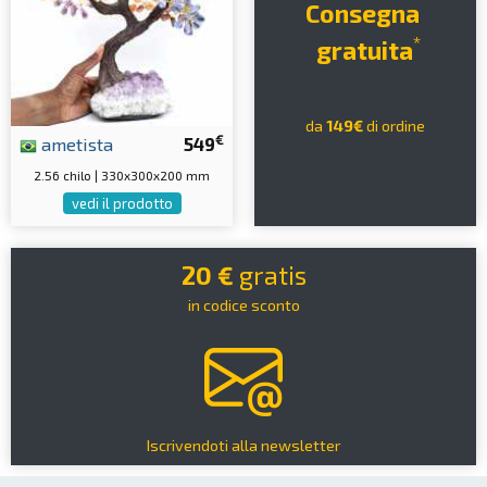
Consegna
*
gratuita
da
149€
di ordine
€
ametista
549
2.56 chilo | 330x300x200 mm
vedi il prodotto
20 €
gratis
in codice sconto
Iscrivendoti alla newsletter