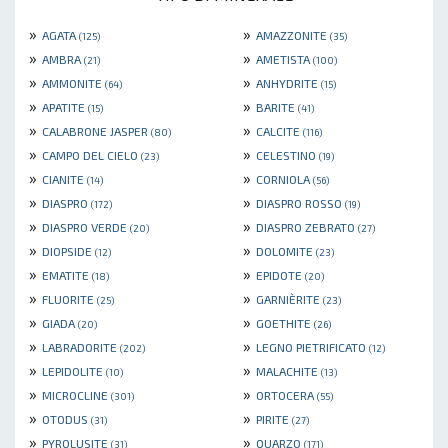
»
»
AGATA
AMAZZONITE
(125)
(35)
»
»
AMBRA
AMETISTA
(21)
(100)
»
»
AMMONITE
ANHYDRITE
(64)
(15)
»
»
APATITE
BARITE
(15)
(41)
»
»
CALABRONE JASPER
CALCITE
(80)
(116)
»
»
CAMPO DEL CIELO
CELESTINO
(23)
(19)
»
»
CIANITE
CORNIOLA
(14)
(56)
»
»
DIASPRO
DIASPRO ROSSO
(172)
(19)
»
»
DIASPRO VERDE
DIASPRO ZEBRATO
(20)
(27)
»
»
DIOPSIDE
DOLOMITE
(12)
(23)
»
»
EMATITE
EPIDOTE
(18)
(20)
»
»
FLUORITE
GARNIÈRITE
(25)
(23)
»
»
GIADA
GOETHITE
(20)
(26)
»
»
LABRADORITE
LEGNO PIETRIFICATO
(202)
(12)
»
»
LEPIDOLITE
MALACHITE
(10)
(13)
»
»
MICROCLINE
ORTOCERA
(301)
(55)
»
»
OTODUS
PIRITE
(31)
(27)
»
»
PYROLUSITE
QUARZO
(31)
(171)