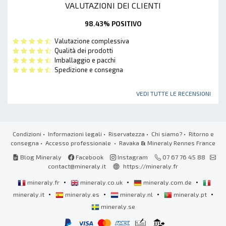
VALUTAZIONI DEI CLIENTI
98.43% POSITIVO
Valutazione complessiva
Qualità dei prodotti
Imballaggio e pacchi
Spedizione e consegna
VEDI TUTTE LE RECENSIONI
Condizioni
•
Informazioni legali
•
Riservatezza
•
Chi siamo?
•
Ritorno e
consegna
•
Accesso professionale
• Ravaka
&
Mineraly Rennes France
Blog Mineraly
Facebook
Instagram
07 67 76 45 88
contact@mineraly.it
https://mineraly.fr
•
•
•
mineraly.fr
mineraly.co.uk
mineraly.com.de
•
•
•
•
mineraly.it
mineraly.es
mineraly.nl
mineraly.pt
mineraly.se