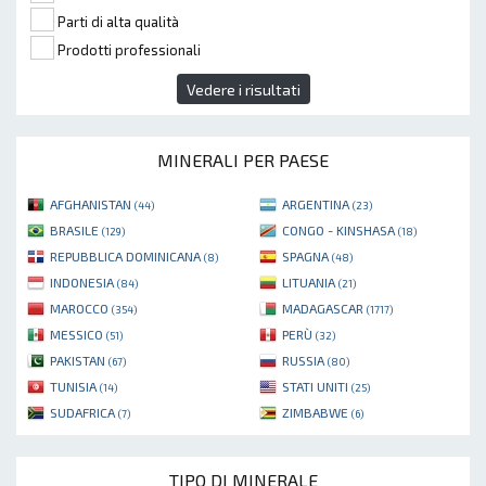
Parti di alta qualità
Prodotti professionali
Vedere i risultati
MINERALI PER PAESE
AFGHANISTAN
ARGENTINA
(44)
(23)
BRASILE
CONGO - KINSHASA
(129)
(18)
REPUBBLICA DOMINICANA
SPAGNA
(8)
(48)
INDONESIA
LITUANIA
(84)
(21)
MAROCCO
MADAGASCAR
(354)
(1717)
MESSICO
PERÙ
(51)
(32)
PAKISTAN
RUSSIA
(67)
(80)
TUNISIA
STATI UNITI
(14)
(25)
SUDAFRICA
ZIMBABWE
(7)
(6)
TIPO DI MINERALE