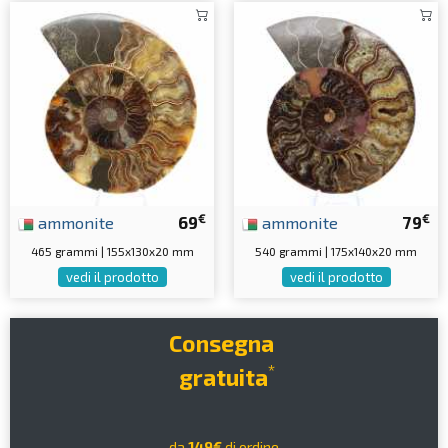
€
€
ammonite
69
ammonite
79
465 grammi | 155x130x20 mm
540 grammi | 175x140x20 mm
vedi il prodotto
vedi il prodotto
Consegna
*
gratuita
da
149€
di ordine