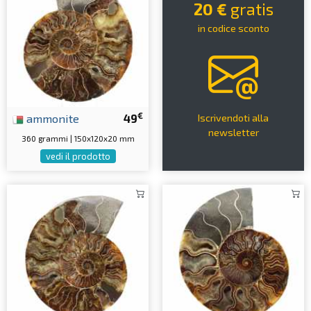
20 €
gratis
in codice sconto
€
ammonite
49
Iscrivendoti alla
newsletter
360 grammi | 150x120x20 mm
vedi il prodotto