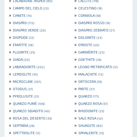
»
»
CALABRONE JASPER
CALCITE
(80)
(116)
»
»
CAMPO DEL CIELO
CELESTINO
(23)
(19)
»
»
CIANITE
CORNIOLA
(14)
(56)
»
»
DIASPRO
DIASPRO ROSSO
(172)
(19)
»
»
DIASPRO VERDE
DIASPRO ZEBRATO
(20)
(27)
»
»
DIOPSIDE
DOLOMITE
(12)
(23)
»
»
EMATITE
EPIDOTE
(18)
(20)
»
»
FLUORITE
GARNIÈRITE
(25)
(23)
»
»
GIADA
GOETHITE
(20)
(26)
»
»
LABRADORITE
LEGNO PIETRIFICATO
(202)
(12)
»
»
LEPIDOLITE
MALACHITE
(10)
(13)
»
»
MICROCLINE
ORTOCERA
(301)
(55)
»
»
OTODUS
PIRITE
(31)
(27)
»
»
PYROLUSITE
QUARZO
(31)
(171)
»
»
QUARZO FUMÉ
QUARZO ROSA
(106)
(57)
»
»
QUARZO SBIADITO
RHODONITE
(40)
(25)
»
»
ROSA DEL DESERTO
SALE ROSA
(35)
(42)
»
»
SEPTARIA
SHUNGITE
(26)
(80)
»
»
SPETTROLITE
SPHALERITE
(11)
(15)