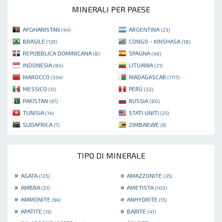
MINERALI PER PAESE
AFGHANISTAN
ARGENTINA
(44)
(23)
BRASILE
CONGO - KINSHASA
(129)
(18)
REPUBBLICA DOMINICANA
SPAGNA
(8)
(48)
INDONESIA
LITUANIA
(84)
(21)
MAROCCO
MADAGASCAR
(354)
(1717)
MESSICO
PERÙ
(51)
(32)
PAKISTAN
RUSSIA
(67)
(80)
TUNISIA
STATI UNITI
(14)
(25)
SUDAFRICA
ZIMBABWE
(7)
(6)
TIPO DI MINERALE
»
»
AGATA
AMAZZONITE
(125)
(35)
»
»
AMBRA
AMETISTA
(21)
(100)
»
»
AMMONITE
ANHYDRITE
(64)
(15)
»
»
APATITE
BARITE
(15)
(41)