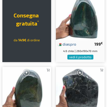
Consegna
*
gratuita
da
149€
di ordine
€
diaspro
199
4.6 chilo | 260x190x70 mm
vedi il prodotto