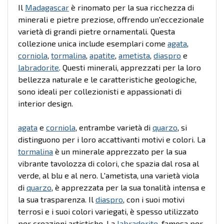
Il
Madagascar
è rinomato per la sua ricchezza di
minerali e pietre preziose, offrendo un'eccezionale
varietà di grandi pietre ornamentali. Questa
collezione unica include esemplari come
agata
,
corniola
,
tormalina
,
apatite
,
ametista
,
diaspro
e
labradorite
. Questi minerali, apprezzati per la loro
bellezza naturale e le caratteristiche geologiche,
sono ideali per collezionisti e appassionati di
interior design.
agata
e
corniola
, entrambe varietà di
quarzo
, si
distinguono per i loro accattivanti motivi e colori. La
tormalina
è un minerale apprezzato per la sua
vibrante tavolozza di colori, che spazia dal rosa al
verde, al blu e al nero. L'ametista, una varietà viola
di
quarzo
, è apprezzata per la sua tonalità intensa e
la sua trasparenza. Il
diaspro
, con i suoi motivi
terrosi e i suoi colori variegati, è spesso utilizzato
per creazioni artistiche. La
labradorite
, famosa per