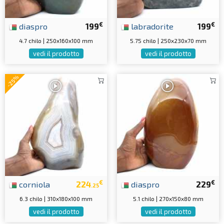
€
€
diaspro
199
labradorite
199
4.7 chilo | 250x160x100 mm
5.75 chilo | 250x230x70 mm
vedi il prodotto
vedi il prodotto
-25%
€
€
corniola
224
diaspro
229
.25
6.3 chilo | 310x180x100 mm
5.1 chilo | 270x150x80 mm
vedi il prodotto
vedi il prodotto