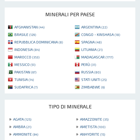
MINERALI PER PAESE
AFGHANISTAN
ARGENTINA
(44)
(22)
BRASILE
CONGO - KINSHASA
(129)
(18)
REPUBBLICA DOMINICANA
SPAGNA
(8)
(48)
INDONESIA
LITUANIA
(84)
(21)
MAROCCO
MADAGASCAR
(353)
(1717)
MESSICO
PERÙ
(51)
(31)
PAKISTAN
RUSSIA
(67)
(80)
TUNISIA
STATI UNITI
(14)
(25)
SUDAFRICA
ZIMBABWE
(7)
(6)
TIPO DI MINERALE
»
»
AGATA
AMAZZONITE
(125)
(35)
»
»
AMBRA
AMETISTA
(21)
(100)
»
»
AMMONITE
ANHYDRITE
(64)
(15)