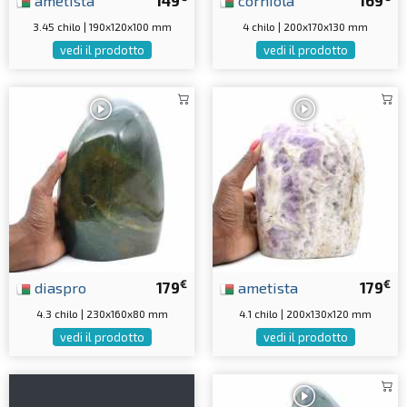
ametista
149
corniola
169
3.45 chilo | 190x120x100 mm
4 chilo | 200x170x130 mm
vedi il prodotto
vedi il prodotto
€
€
diaspro
179
ametista
179
4.3 chilo | 230x160x80 mm
4.1 chilo | 200x130x120 mm
vedi il prodotto
vedi il prodotto