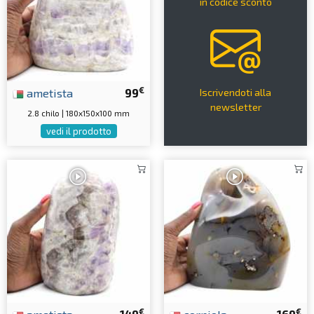
in codice sconto
€
ametista
99
Iscrivendoti alla
newsletter
2.8 chilo | 180x150x100 mm
vedi il prodotto
€
€