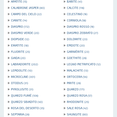
»
»
APATITE
BARITE
(15)
(41)
»
»
CALABRONE JASPER
CALCITE
(80)
(116)
»
»
CAMPO DEL CIELO
CELESTINO
(22)
(19)
»
»
CIANITE
CORNIOLA
(14)
(56)
»
»
DIASPRO
DIASPRO ROSSO
(172)
(19)
»
»
DIASPRO VERDE
DIASPRO ZEBRATO
(20)
(27)
»
»
DIOPSIDE
DOLOMITE
(12)
(23)
»
»
EMATITE
EPIDOTE
(18)
(20)
»
»
FLUORITE
GARNIÈRITE
(25)
(23)
»
»
GIADA
GOETHITE
(20)
(26)
»
»
LABRADORITE
LEGNO PIETRIFICATO
(202)
(12)
»
»
LEPIDOLITE
MALACHITE
(10)
(13)
»
»
MICROCLINE
ORTOCERA
(301)
(54)
»
»
OTODUS
PIRITE
(31)
(26)
»
»
PYROLUSITE
QUARZO
(31)
(171)
»
»
QUARZO FUMÉ
QUARZO ROSA
(106)
(57)
»
»
QUARZO SBIADITO
RHODONITE
(40)
(25)
»
»
ROSA DEL DESERTO
SALE ROSA
(35)
(42)
»
»
SEPTARIA
SHUNGITE
(26)
(80)