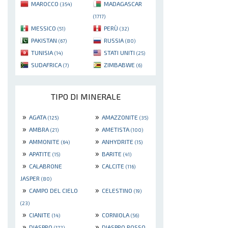
MAROCCO
MADAGASCAR
(354)
(1717)
MESSICO
PERÙ
(51)
(32)
PAKISTAN
RUSSIA
(67)
(80)
TUNISIA
STATI UNITI
(14)
(25)
SUDAFRICA
ZIMBABWE
(7)
(6)
TIPO DI MINERALE
»
»
AGATA
AMAZZONITE
(125)
(35)
»
»
AMBRA
AMETISTA
(21)
(100)
»
»
AMMONITE
ANHYDRITE
(64)
(15)
»
»
APATITE
BARITE
(15)
(41)
»
»
CALABRONE
CALCITE
(116)
JASPER
(80)
»
»
CAMPO DEL CIELO
CELESTINO
(19)
(23)
»
»
CIANITE
CORNIOLA
(14)
(56)
»
»
DIASPRO
DIASPRO ROSSO
(172)