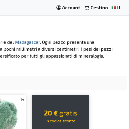
Account
Cestino
IT
arie del
Madagascar
. Ogni pezzo presenta una
da pochi millimetri a diversi centimetri. I pesi dei pezzi
rsificato per tutti gli appassionati di mineralogia.
20 €
gratis
in codice sconto