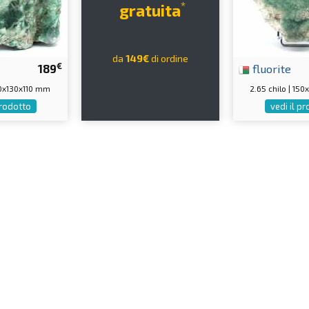
*
gratuita
da
149€
di ordine
€
189
fluorite
140x130x110 mm
2.65 chilo | 15
prodotto
vedi il p