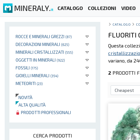
MINERALY.
CATALOGO
COLLEZIONI
VIDEO
it
CATALOGO
C
FLUORITI
ROCCE E MINERALI GREZZI
(87)
DECORAZIONI MINERALI
(625)
Questa collezi
MINERALI CRISTALLIZZATI
cristallizzazi
(555)
OGGETTI IN MINERALI
variano, da 24
(922)
FOSSILI
(175)
2
PRODOTTI F
GIOIELLI MINERALI
(354)
METEORITI
(23)
NOVITÀ
ALTA QUALITÀ
PRODOTTI PROFESSIONALI
CERCA PRODOTTI