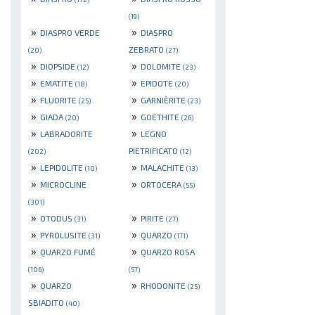
(19)
»
»
DIASPRO VERDE
DIASPRO
ZEBRATO
(20)
(27)
»
»
DIOPSIDE
DOLOMITE
(12)
(23)
»
»
EMATITE
EPIDOTE
(18)
(20)
»
»
FLUORITE
GARNIÈRITE
(25)
(23)
»
»
GIADA
GOETHITE
(20)
(26)
»
»
LABRADORITE
LEGNO
PIETRIFICATO
(202)
(12)
»
»
LEPIDOLITE
MALACHITE
(10)
(13)
»
»
MICROCLINE
ORTOCERA
(55)
(301)
»
»
OTODUS
PIRITE
(31)
(27)
»
»
PYROLUSITE
QUARZO
(31)
(171)
»
»
QUARZO FUMÉ
QUARZO ROSA
(106)
(57)
»
»
QUARZO
RHODONITE
(25)
SBIADITO
(40)