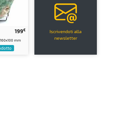
€
199
Iscrivendoti alla
newsletter
0x160x100 mm
rodotto