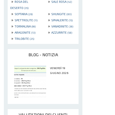
»
»
ROSA DEL
SALE ROSA
(42)
DESERTO
(35)
»
»
SEPTARIA
SHUNGITE
(26)
(80)
»
»
SPETTROLITE
SPHALERITE
(11)
(15)
»
»
TORMALINA
VANADINITE
(99)
(39)
»
»
ARAGONITE
AZZURRITE
(13)
(58)
»
TRILOBITE
(25)
BLOG - NOTIZIA
VENERDÌ 19
GIUGNO 2026
VALUTAZIONI DEI CLIENTI