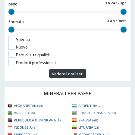
0 a 24620gr.
peso :
0 a 460mm
Formato :
Speciali
Nuovo
Parti di alta qualità
Prodotti professionali
Vedere i risultati
MINERALI PER PAESE
AFGHANISTAN
ARGENTINA
(44)
(23)
BRASILE
CONGO - KINSHASA
(129)
(18)
REPUBBLICA DOMINICANA
SPAGNA
(8)
(48)
INDONESIA
LITUANIA
(84)
(21)
MAROCCO
MADAGASCAR
(354)
(1717)