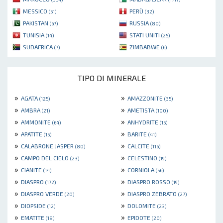
MESSICO
PERÙ
(51)
(32)
PAKISTAN
RUSSIA
(67)
(80)
TUNISIA
STATI UNITI
(14)
(25)
SUDAFRICA
ZIMBABWE
(7)
(6)
TIPO DI MINERALE
»
»
AGATA
AMAZZONITE
(125)
(35)
»
»
AMBRA
AMETISTA
(21)
(100)
»
»
AMMONITE
ANHYDRITE
(64)
(15)
»
»
APATITE
BARITE
(15)
(41)
»
»
CALABRONE JASPER
CALCITE
(80)
(116)
»
»
CAMPO DEL CIELO
CELESTINO
(23)
(19)
»
»
CIANITE
CORNIOLA
(14)
(56)
»
»
DIASPRO
DIASPRO ROSSO
(172)
(19)
»
»
DIASPRO VERDE
DIASPRO ZEBRATO
(20)
(27)
»
»
DIOPSIDE
DOLOMITE
(12)
(23)
»
»
EMATITE
EPIDOTE
(18)
(20)