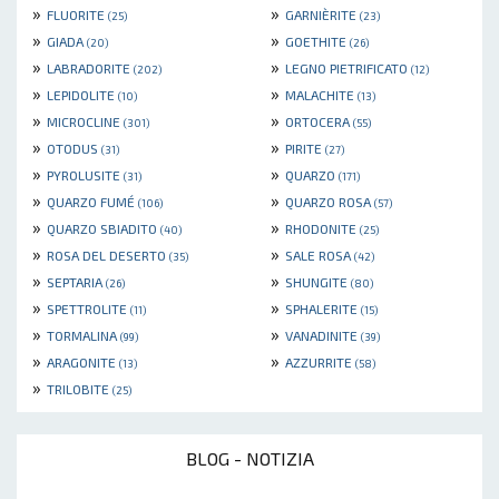
»
»
FLUORITE
GARNIÈRITE
(25)
(23)
»
»
GIADA
GOETHITE
(20)
(26)
»
»
LABRADORITE
LEGNO PIETRIFICATO
(202)
(12)
»
»
LEPIDOLITE
MALACHITE
(10)
(13)
»
»
MICROCLINE
ORTOCERA
(301)
(55)
»
»
OTODUS
PIRITE
(31)
(27)
»
»
PYROLUSITE
QUARZO
(31)
(171)
»
»
QUARZO FUMÉ
QUARZO ROSA
(106)
(57)
»
»
QUARZO SBIADITO
RHODONITE
(40)
(25)
»
»
ROSA DEL DESERTO
SALE ROSA
(35)
(42)
»
»
SEPTARIA
SHUNGITE
(26)
(80)
»
»
SPETTROLITE
SPHALERITE
(11)
(15)
»
»
TORMALINA
VANADINITE
(99)
(39)
»
»
ARAGONITE
AZZURRITE
(13)
(58)
»
TRILOBITE
(25)
BLOG - NOTIZIA