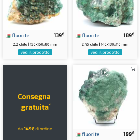
€
€
fluorite
139
fluorite
189
2.2 chilo | 150x160x80 mm
2.45 chilo | 140x130x110 mm
vedi il prodotto
vedi il prodotto
Consegna
*
gratuita
da
149€
di ordine
€
fluorite
199