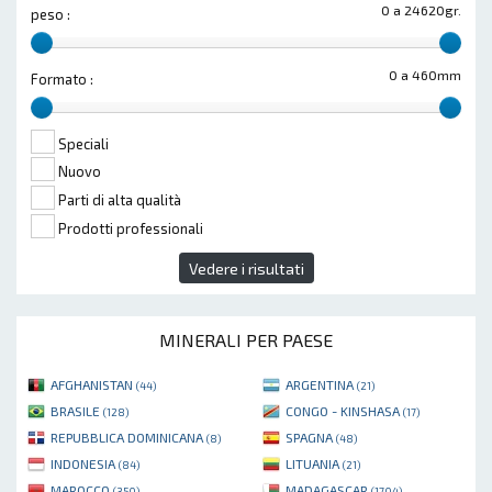
0 a 24620gr.
peso :
0 a 460mm
Formato :
Speciali
Nuovo
Parti di alta qualità
Prodotti professionali
Vedere i risultati
MINERALI PER PAESE
AFGHANISTAN
ARGENTINA
(44)
(21)
BRASILE
CONGO - KINSHASA
(128)
(17)
REPUBBLICA DOMINICANA
SPAGNA
(8)
(48)
INDONESIA
LITUANIA
(84)
(21)
MAROCCO
MADAGASCAR
(350)
(1704)