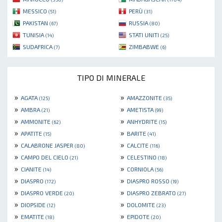
MESSICO
PERÙ
(51)
(31)
PAKISTAN
RUSSIA
(67)
(80)
TUNISIA
STATI UNITI
(14)
(25)
SUDAFRICA
ZIMBABWE
(7)
(6)
TIPO DI MINERALE
»
»
AGATA
AMAZZONITE
(125)
(35)
»
»
AMBRA
AMETISTA
(21)
(99)
»
»
AMMONITE
ANHYDRITE
(62)
(15)
»
»
APATITE
BARITE
(15)
(41)
»
»
CALABRONE JASPER
CALCITE
(80)
(116)
»
»
CAMPO DEL CIELO
CELESTINO
(21)
(18)
»
»
CIANITE
CORNIOLA
(14)
(56)
»
»
DIASPRO
DIASPRO ROSSO
(172)
(19)
»
»
DIASPRO VERDE
DIASPRO ZEBRATO
(20)
(27)
»
»
DIOPSIDE
DOLOMITE
(12)
(23)
»
»
EMATITE
EPIDOTE
(18)
(20)