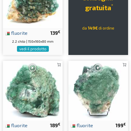
*
gratuita
da
149€
di ordine
€
fluorite
139
2.2 chilo | 150x160x80 mm
vedi il prodotto
€
€
fluorite
189
fluorite
199