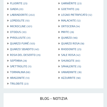
»
»
FLUORITE
GARNIÈRITE
(25)
(23)
»
»
GIADA
GOETHITE
(20)
(26)
»
»
LABRADORITE
LEGNO PIETRIFICATO
(202)
(12)
»
»
LEPIDOLITE
MALACHITE
(10)
(12)
»
»
MICROCLINE
ORTOCERA
(301)
(54)
»
»
OTODUS
PIRITE
(30)
(26)
»
»
PYROLUSITE
QUARZO
(31)
(165)
»
»
QUARZO FUMÉ
QUARZO ROSA
(105)
(56)
»
»
QUARZO SBIADITO
RHODONITE
(40)
(25)
»
»
ROSA DEL DESERTO
SALE ROSA
(35)
(42)
»
»
SEPTARIA
SHUNGITE
(26)
(80)
»
»
SPETTROLITE
SPHALERITE
(11)
(15)
»
»
TORMALINA
VANADINITE
(98)
(39)
»
»
ARAGONITE
AZZURRITE
(13)
(58)
»
TRILOBITE
(23)
BLOG - NOTIZIA