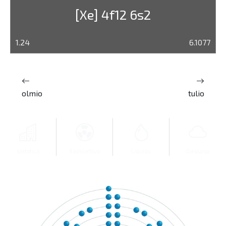
[Xe] 4f12 6s2
1.24
6.1077
olmio
tulio
sintetico
Radioattivo
Liquido
Gassoso