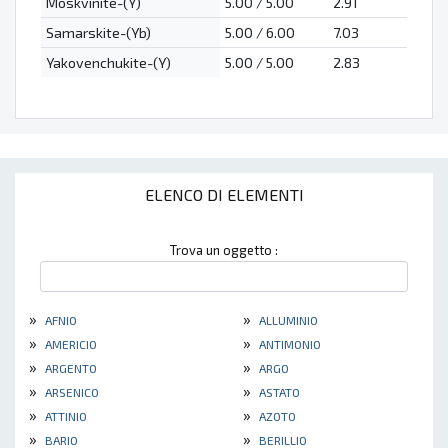
Moskvinite-(Y)
5.00 / 5.00
2.91
Samarskite-(Yb)
5.00 / 6.00
7.03
Yakovenchukite-(Y)
5.00 / 5.00
2.83
ELENCO DI ELEMENTI
Trova un oggetto :
»
»
AFNIO
ALLUMINIO
»
»
AMERICIO
ANTIMONIO
»
»
ARGENTO
ARGO
»
»
ARSENICO
ASTATO
»
»
ATTINIO
AZOTO
»
»
BARIO
BERILLIO