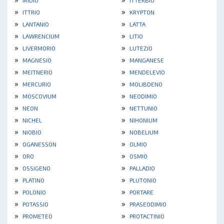
IRIDIO
ITTERBIO
»
»
ITTRIO
KRYPTON
»
»
LANTANIO
LATTA
»
»
LAWRENCIUM
LITIO
»
»
LIVERMORIO
LUTEZIO
»
»
MAGNESIO
MANGANESE
»
»
MEITNERIO
MENDELEVIO
»
»
MERCURIO
MOLIBDENO
»
»
MOSCOVIUM
NEODIMIO
»
»
NEON
NETTUNIO
»
»
NICHEL
NIHONIUM
»
»
NIOBIO
NOBELIUM
»
»
OGANESSON
OLMIO
»
»
ORO
OSMIO
»
»
OSSIGENO
PALLADIO
»
»
PLATINO
PLUTONIO
»
»
POLONIO
PORTARE
»
»
POTASSIO
PRASEODIMIO
»
»
PROMETEO
PROTACTINIO