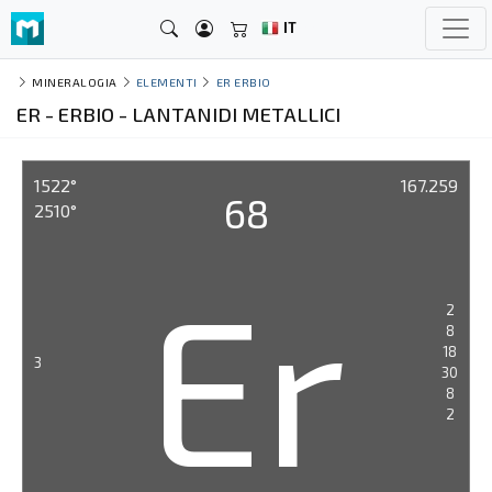
IT
MINERALOGIA
ELEMENTI
ER ERBIO
ER - ERBIO - LANTANIDI METALLICI
1522°
167.259
68
2510°
Er
2
8
18
3
30
8
2