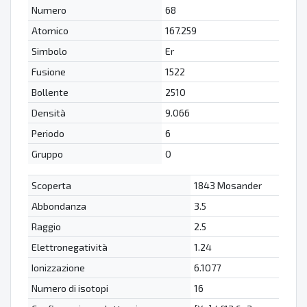
Numero
68
Atomico
167.259
Simbolo
Er
Fusione
1522
Bollente
2510
Densità
9.066
Periodo
6
Gruppo
0
Scoperta
1843 Mosander
Abbondanza
3.5
Raggio
2.5
Elettronegatività
1.24
Ionizzazione
6.1077
Numero di isotopi
16