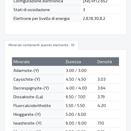
Configurazione elettronica
[Xe] 4f12 6s2
Stati di ossidazione
3
Elettrone per livello di energia
2,8,18,30,8,2
Minerali contenenti questo elemento : 10
Minerale
Durezza
Densità
Adamsite-(Y)
3.00 / 3.00
Caysichite-(Y)
4.50 / 4.50
3.03
Decrespignyite-(Y)
4.00 / 4.00
3.64
Dissakisite-(La)
6.50 / 7.00
3.79
Fluorcalciobritholite
5.50 / 5.50
4.20
Hingganite-(Y)
5.00 / 6.00
Iwashiroite-(Y)
6.00 / 6.00
7.10