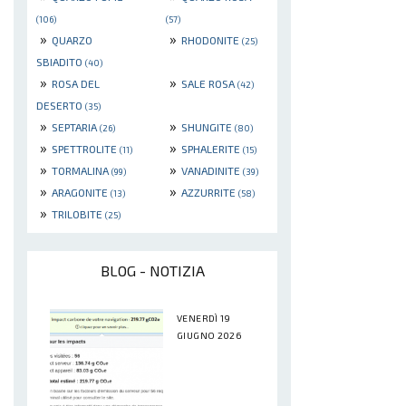
(106)
(57)
»
»
QUARZO
RHODONITE
(25)
SBIADITO
(40)
»
»
ROSA DEL
SALE ROSA
(42)
DESERTO
(35)
»
»
SEPTARIA
SHUNGITE
(26)
(80)
»
»
SPETTROLITE
SPHALERITE
(11)
(15)
»
»
TORMALINA
VANADINITE
(99)
(39)
»
»
ARAGONITE
AZZURRITE
(13)
(58)
»
TRILOBITE
(25)
BLOG - NOTIZIA
VENERDÌ 19
GIUGNO 2026