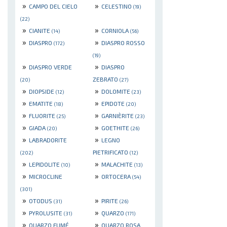
»
»
CAMPO DEL CIELO
CELESTINO
(19)
(22)
»
»
CIANITE
CORNIOLA
(14)
(56)
»
»
DIASPRO
DIASPRO ROSSO
(172)
(19)
»
»
DIASPRO VERDE
DIASPRO
ZEBRATO
(20)
(27)
»
»
DIOPSIDE
DOLOMITE
(12)
(23)
»
»
EMATITE
EPIDOTE
(18)
(20)
»
»
FLUORITE
GARNIÈRITE
(25)
(23)
»
»
GIADA
GOETHITE
(20)
(26)
»
»
LABRADORITE
LEGNO
PIETRIFICATO
(202)
(12)
»
»
LEPIDOLITE
MALACHITE
(10)
(13)
»
»
MICROCLINE
ORTOCERA
(54)
(301)
»
»
OTODUS
PIRITE
(31)
(26)
»
»
PYROLUSITE
QUARZO
(31)
(171)
»
»
QUARZO FUMÉ
QUARZO ROSA