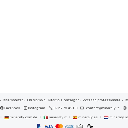
•
Riservatezza
•
Chi siamo?
•
Ritorno e consegna
•
Accesso professionale
• R
Facebook
Instagram
07 67 76 45 88
contact@mineraly.it
•
•
•
•
mineraly.com.de
mineraly.it
mineraly.es
mineraly.n