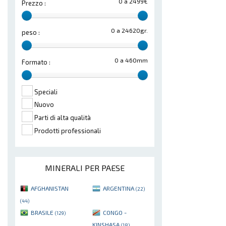
0 a 2499€
Prezzo :
0 a 24620gr.
peso :
0 a 460mm
Formato :
Speciali
Nuovo
Parti di alta qualità
Prodotti professionali
MINERALI PER PAESE
AFGHANISTAN
ARGENTINA
(22)
(44)
BRASILE
CONGO -
(129)
KINSHASA
(18)