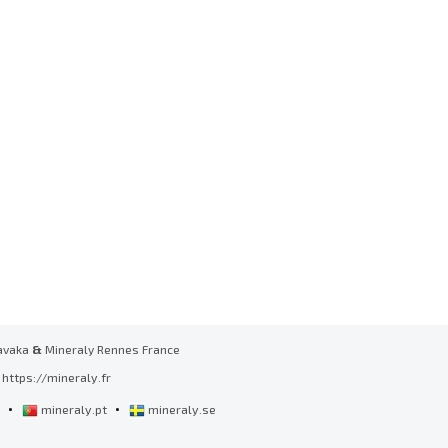
avaka
&
Mineraly Rennes France
https://mineraly.fr
•
•
l
mineraly.pt
mineraly.se