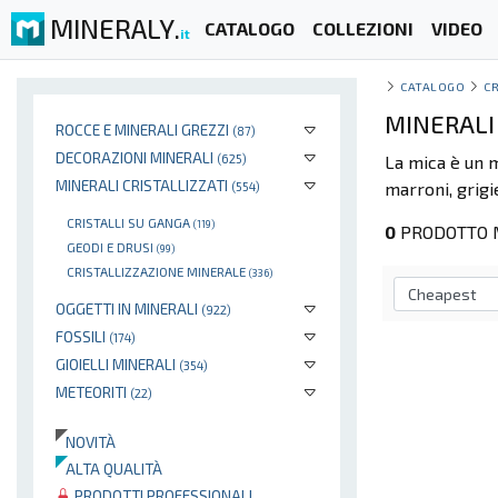
MINERALY.
CATALOGO
COLLEZIONI
VIDEO
it
CATALOGO
CR
MINERALI 
ROCCE E MINERALI GREZZI
(87)
DECORAZIONI MINERALI
(625)
La mica è un
MINERALI CRISTALLIZZATI
marroni, grigie
(554)
CRISTALLI SU GANGA
(119)
0
PRODOTTO M
GEODI E DRUSI
(99)
CRISTALLIZZAZIONE MINERALE
(336)
OGGETTI IN MINERALI
(922)
FOSSILI
(174)
GIOIELLI MINERALI
(354)
METEORITI
(22)
NOVITÀ
ALTA QUALITÀ
PRODOTTI PROFESSIONALI