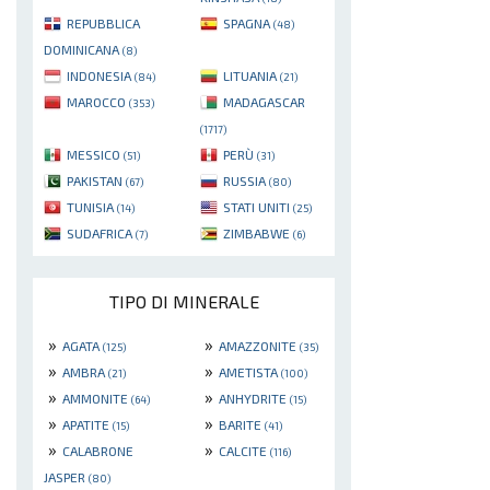
REPUBBLICA
SPAGNA
(48)
DOMINICANA
(8)
INDONESIA
LITUANIA
(84)
(21)
MAROCCO
MADAGASCAR
(353)
(1717)
MESSICO
PERÙ
(51)
(31)
PAKISTAN
RUSSIA
(67)
(80)
TUNISIA
STATI UNITI
(14)
(25)
SUDAFRICA
ZIMBABWE
(7)
(6)
TIPO DI MINERALE
»
»
AGATA
AMAZZONITE
(125)
(35)
»
»
AMBRA
AMETISTA
(21)
(100)
»
»
AMMONITE
ANHYDRITE
(64)
(15)
»
»
APATITE
BARITE
(15)
(41)
»
»
CALABRONE
CALCITE
(116)
JASPER
(80)